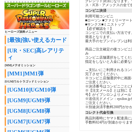
クレジット決済になります。V
ス・JCB・アメックスの全て
コンビニ決済
利用可能コンビニ
■ローソン ■ファミリーマート
■サンクス■ミニストップ
【必ず確認を！】
ヒーローズ抜粋メニュー
コンビニでの支払い方法です
発送となります。
[最強]強い使えるカード
最大手のセブンイレブンは利
商品ご注文確定の後コンビニ
[UR・SEC]高レアリテ
み
ィ
コンビニ店舗選択をしてくだ
指定をしないと入金に必要な
[MM]メテオミッション
→支払いにご利用されるコン
[MM1]MM1弾
完了させてください。
※コンビニ店舗選択中に画面
[UGM]ウルトラゴッドミッション
ご注意ください。
※決済番号はコンビニごとに
[UGM10]UGM10弾
※【注文メール】とは別に【
号】がイプシロンよりメール
※送信元ドメイン：epsilon
[UGM9]UGM9弾
ご注文ください。
※別途決済手数料200円がか
[UGM8]UGM8弾
コレクト代金引換
商品到着時にヤマト配達員に
[UGM7]UGM7弾
手数料824円が別途かかりま