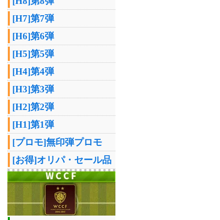
[H8]第8弾
[H7]第7弾
[H6]第6弾
[H5]第5弾
[H4]第4弾
[H3]第3弾
[H2]第2弾
[H1]第1弾
[プロモ]無印弾プロモ
[お得]オリパ・セール品