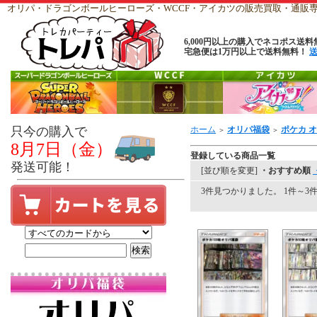
オリパ・ドラゴンボールヒーローズ・WCCF・アイカツの販売買取・通
6,000円以上の購入でネコポス送料
宅急便は1万円以上で送料無料！
只今の購入で
ホーム
オリパ福袋
ポケカ 
＞
＞
8月7日（金）
登録している商品一覧
発送可能！
[並び順を変更]
・おすすめ順
3件見つかりました。 1件～3件を