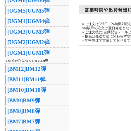
[UGM6]UGM6弾
[UGM5]UGM5弾
[UGM4]UGM4弾
○ ご注文は365日・24時間
8時以降の注文は翌日発送とな
[UGM3]UGM3弾
○ ご注文後に[自動配信メール
○ 梱包は発送方法に関わらず
○ 年中無休で営業しておりま
[UGM2]UGM2弾
[UGM1]UGM1弾
[BM]ビッグバンミッションBM弾
[BM12]BM12弾
[BM11]BM11弾
[BM10]BM10弾
[BM9]BM9弾
[BM8]BM8弾
[BM7]BM7弾