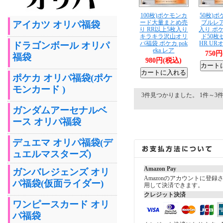
100枚)ポケモンカ
50枚)ポ
ード大量まとめ売
ブルレ
アイカツ オリパ福袋
り RR以上5枚入り
入り ポ
キラキラ沢山オリ
ド50枚
パ福袋 ポケカ pok
HR U
ドラゴンボール オリパ
eka レア
750
福袋
980円(税込)
ポケカ オリパ福袋(ポケ
モンカード )
3件見つかりました。 1件～3件を
ガンダムアーセナルベ
ース オリパ福袋
デュエマ オリパ福袋(デ
ュエルマスターズ)
Amazon Pay
ガンバレジェンズ オリ
Amazonのアカウントに登
パ福袋(仮面ライダー)
用して決済できます。
クレジット決済
ワンピースカード オリ
パ福袋