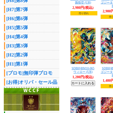
[H8]第8弾
孫悟空 (UR)
ゴジータ
2,980円(税込)
[H7]第7弾
2,98
売り切れ
売
[H6]第6弾
[H5]第5弾
[H4]第4弾
[H3]第3弾
[H2]第2弾
[H1]第1弾
SDBH)BM10-065
SDBH)B
ウィロー (UR)
ゴジータ
[プロモ]無印弾プロモ
1,280円(税込)
1,48
[お得]オリパ・セール品
売