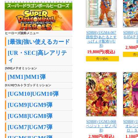
SDBH) UGM4-067
SDBH) 
ヒーローズ抜粋メニュー
孫悟空(あたるとす
8-054 
[最強]強い使えるカード
っげぇぞ配布) (U
R)
2,98
[UR・SEC]高レアリテ
19,800円(税込)
売
ィ
売り切れ
[MM]メテオミッション
[MM1]MM1弾
[UGM]ウルトラゴッドミッション
[UGM10]UGM10弾
[UGM9]UGM9弾
[UGM8]UGM8弾
SDBH) UGM3-068
SDBH) 
[UGM7]UGM7弾
ベジット：ゼノ (U
オレン
R)
ロ：ＳＨ
2,980円(税込)
1,18