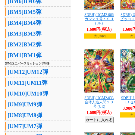
[BM6]BM6弾
[BM5]BM5弾
SDBH) UGM2-066
SDBH) 
ガンマ１号：ＳＨ
ピッコロ
[BM4]BM4弾
(UR)
1,680円(税込)
1,68
[BM3]BM3弾
売り切れ
売
[BM2]BM2弾
[BM1]BM1弾
[UM]ユニバースミッションUM弾
[UM12]UM12弾
[UM11]UM11弾
[UM10]UM10弾
SDBH) UGM2-033
SDBH) 
合体人造人間１３
C3 セ
[UM9]UM9弾
号 (UR)
3,98
1,680円(税込)
[UM8]UM8弾
売
[UM7]UM7弾