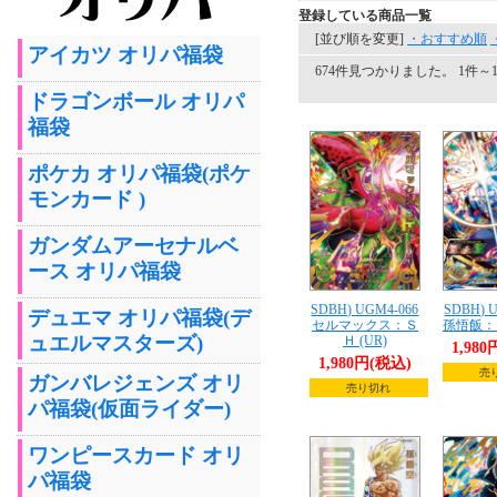
登録している商品一覧
[並び順を変更]
・おすすめ順
アイカツ オリパ福袋
674件見つかりました。 1件～1
ドラゴンボール オリパ
福袋
ポケカ オリパ福袋(ポケ
モンカード )
ガンダムアーセナルベ
ース オリパ福袋
SDBH) UGM4-066
SDBH) 
デュエマ オリパ福袋(デ
セルマックス：Ｓ
孫悟飯：Ｓ
ュエルマスターズ)
Ｈ (UR)
1,98
1,980円(税込)
売
ガンバレジェンズ オリ
売り切れ
パ福袋(仮面ライダー)
ワンピースカード オリ
パ福袋