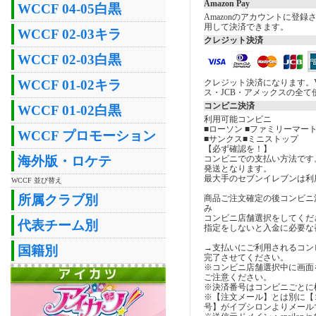
Amazon Pay
WCCF 04-05白黒
Amazonのアカウントに登
用して決済できます。
WCCF 02-03キラ
クレジット決済
WCCF 02-03白黒
クレジット決済になります。V
WCCF 01-02キラ
ス・JCB・アメックスの全て
コンビニ決済
WCCF 01-02白黒
利用可能コンビニ
■ローソン ■ファミリーマート
WCCF プロモーション
■サンクス■ミニストップ
【必ず確認を！】
コンビニでの支払い方法です
海外版・ロケテ
発送となります。
最大手のセブンイレブンは利
WCCF 並び替え
所属クラブ別
商品ご注文確定の後コンビニ
み
コンビニ店舗選択をしてくだ
代表チーム別
指定をしないと入金に必要な
→支払いにご利用されるコン
国籍別
完了させてください。
※コンビニ店舗選択中に画面
ご注意ください。
※決済番号はコンビニごとに
※【注文メール】とは別に【
号】がイプシロンよりメール