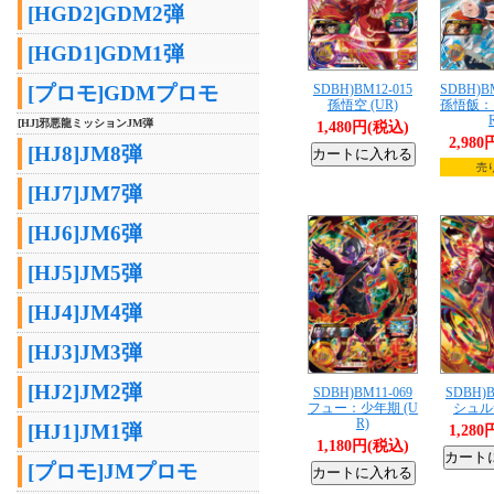
[HGD2]GDM2弾
[HGD1]GDM1弾
SDBH)BM12-015
SDBH)B
[プロモ]GDMプロモ
孫悟空 (UR)
孫悟飯：
[HJ]邪悪龍ミッションJM弾
1,480円(税込)
2,98
[HJ8]JM8弾
売
[HJ7]JM7弾
[HJ6]JM6弾
[HJ5]JM5弾
[HJ4]JM4弾
[HJ3]JM3弾
[HJ2]JM2弾
SDBH)BM11-069
SDBH)B
フュー：少年期 (U
シュルサ
R)
[HJ1]JM1弾
1,28
1,180円(税込)
[プロモ]JMプロモ