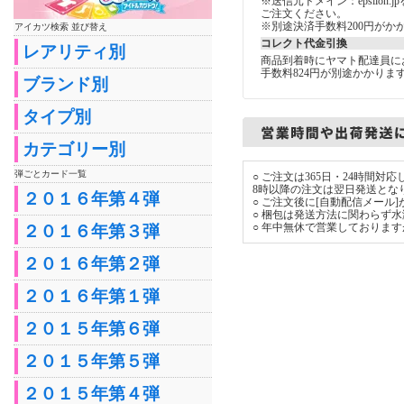
※送信元ドメイン：epsilon
ご注文ください。
※別途決済手数料200円がか
アイカツ検索 並び替え
コレクト代金引換
レアリティ別
商品到着時にヤマト配達員に
手数料824円が別途かかりま
ブランド別
タイプ別
カテゴリー別
弾ごとカード一覧
○ ご注文は365日・24時間
8時以降の注文は翌日発送とな
２０１６年第４弾
○ ご注文後に[自動配信メール
○ 梱包は発送方法に関わらず
○ 年中無休で営業しておりま
２０１６年第３弾
２０１６年第２弾
２０１６年第１弾
２０１５年第６弾
２０１５年第５弾
２０１５年第４弾