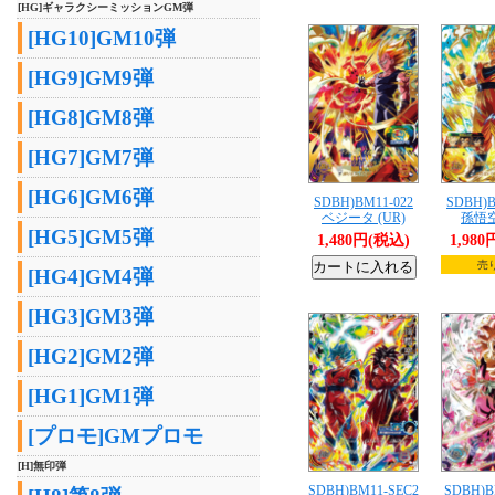
[HG]ギャラクシーミッションGM弾
[HG10]GM10弾
[HG9]GM9弾
[HG8]GM8弾
[HG7]GM7弾
[HG6]GM6弾
SDBH)BM11-022
SDBH)B
ベジータ (UR)
孫悟空
[HG5]GM5弾
1,480円(税込)
1,98
売
[HG4]GM4弾
[HG3]GM3弾
[HG2]GM2弾
[HG1]GM1弾
[プロモ]GMプロモ
[H]無印弾
SDBH)BM11-SEC2
SDBH)B