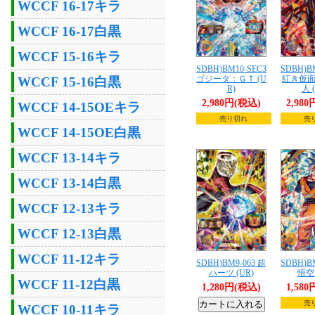
WCCF 16-17キラ
WCCF 16-17白黒
WCCF 15-16キラ
SDBH)BM10-SEC3
SDBH)B
ゴジータ：ＧＴ (U
紅き仮
WCCF 15-16白黒
R)
人 
2,980円(税込)
2,98
WCCF 14-15OEキラ
売り切れ
売
WCCF 14-15OE白黒
WCCF 13-14キラ
WCCF 13-14白黒
WCCF 12-13キラ
WCCF 12-13白黒
WCCF 11-12キラ
SDBH)BM9-063 超
SDBH)B
ハーツ (UR)
悟空 
WCCF 11-12白黒
1,280円(税込)
1,58
売
WCCF 10-11キラ