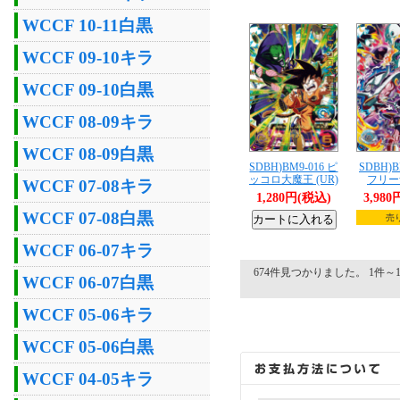
WCCF 10-11白黒
WCCF 09-10キラ
WCCF 09-10白黒
WCCF 08-09キラ
WCCF 08-09白黒
SDBH)BM9-016 ピ
SDBH)B
ッコロ大魔王 (UR)
フリーザ
WCCF 07-08キラ
1,280円(税込)
3,98
WCCF 07-08白黒
売
WCCF 06-07キラ
674件見つかりました。 1件～1
WCCF 06-07白黒
WCCF 05-06キラ
WCCF 05-06白黒
WCCF 04-05キラ