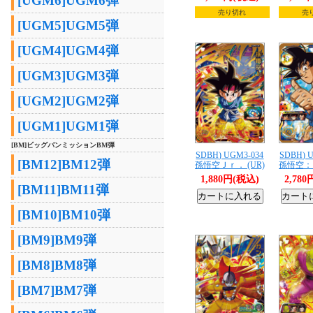
[UGM6]UGM6弾
売り切れ
売
[UGM5]UGM5弾
[UGM4]UGM4弾
[UGM3]UGM3弾
[UGM2]UGM2弾
[UGM1]UGM1弾
[BM]ビッグバンミッションBM弾
SDBH) UGM3-034
SDBH) 
[BM12]BM12弾
孫悟空Ｊｒ． (UR)
孫悟空：Ｇ
1,880円(税込)
2,78
[BM11]BM11弾
[BM10]BM10弾
[BM9]BM9弾
[BM8]BM8弾
[BM7]BM7弾