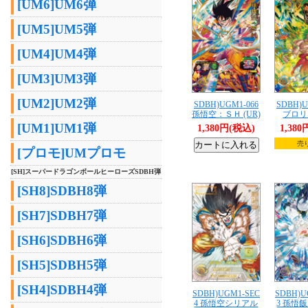
[UM6]UM6弾
[UM5]UM5弾
[UM4]UM4弾
[UM3]UM3弾
[UM2]UM2弾
SDBH)UGM1-066
SDBH)U
孫悟空：ＳＨ (UR)
ブロリー
[UM1]UM1弾
1,380円(税込)
1,38
売
[プロモ]UMプロモ
[SH]スーパードラゴンボールヒーローズSDBH弾
[SH8]SDBH8弾
[SH7]SDBH7弾
[SH6]SDBH6弾
[SH5]SDBH5弾
[SH4]SDBH4弾
SDBH)UGM1-SEC
SDBH)U
4 孫悟空シリアル
3 孫悟