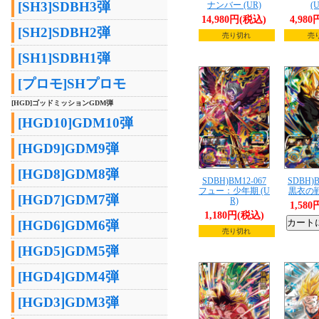
[SH3]SDBH3弾
ナンバー (UR)
(
14,980円(税込)
4,98
[SH2]SDBH2弾
売り切れ
売
[SH1]SDBH1弾
[プロモ]SHプロモ
[HGD]ゴッドミッションGDM弾
[HGD10]GDM10弾
[HGD9]GDM9弾
[HGD8]GDM8弾
SDBH)BM12-067
SDBH)B
フュー：少年期 (U
黒衣の戦
[HGD7]GDM7弾
R)
1,58
1,180円(税込)
[HGD6]GDM6弾
売り切れ
[HGD5]GDM5弾
[HGD4]GDM4弾
[HGD3]GDM3弾