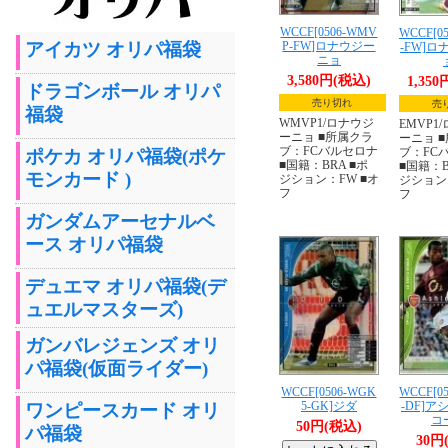
WCCF[0506-WMV
WCCF[0
アイカツ オリパ福袋
P-FW]ロナウジー
-FW]
ニョ
3,580円(税込)
1,35
ドラゴンボール オリパ
売り切れ
売
福袋
WMVP1/ロナウジ
EMVP1
ーニョ ■所属クラ
ーニョ 
ブ：FCバルセロナ
ブ：FC
ポケカ オリパ福袋(ポケ
■国籍：BRA ■ポ
■国籍：B
モンカード )
ジション：FW ■オ
ジション
フ
フ
ガンダムアーセナルベ
ース オリパ福袋
デュエマ オリパ福袋(デ
ュエルマスターズ)
ガンバレジェンズ オリ
パ福袋(仮面ライダー)
WCCF[0506-WGK
WCCF[0
5-GK]ジダ
-DF]
ワンピースカード オリ
コ
50円(税込)
パ福袋
30円