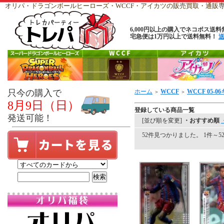
オリパ・ドラゴンボールヒーローズ・WCCF・アイカツの販売買取・通
6,000円以上の購入でネコポス送料
宅急便は1万円以上で送料無料！
只今の購入で
ホーム
WCCF
WCCF 05-0
＞
＞
8月9日（日）
登録している商品一覧
発送可能！
[並び順を変更]
・おすすめ順
52件見つかりました。 1件～52