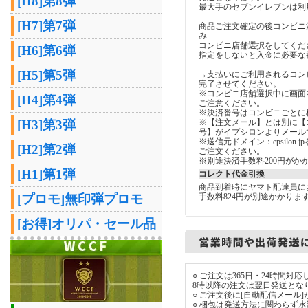
[H8]第8弾
最大手のセブンイレブンは利
[H7]第7弾
商品ご注文確定の後コンビニ
み
コンビニ店舗選択をしてくだ
[H6]第6弾
指定をしないと入金に必要な
[H5]第5弾
→支払いにご利用されるコン
完了させてください。
※コンビニ店舗選択中に画面
[H4]第4弾
ご注意ください。
※決済番号はコンビニごとに
※【注文メール】とは別に【
[H3]第3弾
号】がイプシロンよりメール
※送信元ドメイン：epsilon
[H2]第2弾
ご注文ください。
※別途決済手数料200円がか
[H1]第1弾
コレクト代金引換
商品到着時にヤマト配達員に
手数料824円が別途かかりま
[プロモ]無印弾プロモ
[お得]オリパ・セール品
○ ご注文は365日・24時間
8時以降の注文は翌日発送とな
○ ご注文後に[自動配信メール
○ 梱包は発送方法に関わらず