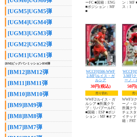
[UGM6]UGM6弾
ーFC ■国籍：ENG
ン：MF
■ポジション：MF
ス：1
[UGM5]UGM5弾
■
[UGM4]UGM4弾
[UGM3]UGM3弾
[UGM2]UGM2弾
[UGM1]UGM1弾
[BM]ビッグバンミッションBM弾
[BM12]BM12弾
WCCF[0506-WWF
WCCF[0
2-MF]ルイス・ガ
3-MF
ルシア
ーノ・
[BM11]BM11弾
30円(税込)
50円
[BM10]BM10弾
売り切れ
売
WWF2/ルイス・ガ
WWF3/
ルシア ■所属クラ
ーノ・ロ
[BM9]BM9弾
ブ：リバプールFC
所属クラ
■国籍：ESP ■ポジ
チェスタ
[BM8]BM8弾
ション：MF ■オフ
イテッドF
籍：PRT
[BM7]BM7弾