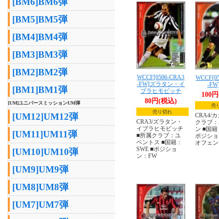
[BM6]BM6弾
[BM5]BM5弾
[BM4]BM4弾
[BM3]BM3弾
[BM2]BM2弾
WCCF[0506-CRA3
WCCF[0
-FW]ズラタン・イ
-F
[BM1]BM1弾
ブラヒモビッチ
100
80円(税込)
[UM]ユニバースミッションUM弾
売
売り切れ
[UM12]UM12弾
CRA4/
CRA3/ズラタン・
クラブ：
イブラヒモビッチ
ン ■国籍
[UM11]UM11弾
■所属クラブ：ユ
ポジショ
ベントス ■国籍：
オフェンス
SWE ■ポジショ
[UM10]UM10弾
ン：FW
[UM9]UM9弾
[UM8]UM8弾
[UM7]UM7弾