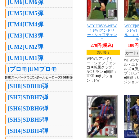
[UM6]UM6弾
[UM5]UM5弾
[UM4]UM4弾
WCCF[0506-WFW
WCCF[0
4-FW]アンドリ
5-FW
[UM3]UM3弾
ー・シェフチェン
ル・エ
コ
270円(税込)
180
[UM2]UM2弾
売り切れ
[UM1]UM1弾
WFW4/アンドリ
WFW5/
ー・シェフチェン
ル・エト
コ ■所属クラブ：
[プロモ]UMプロモ
ルズ ■
ACミラン ■国籍：
ブ：FC
UKR ■ポジショ
■国籍：C
[SH]スーパードラゴンボールヒーローズSDBH弾
ン：FW
ジション
[SH8]SDBH8弾
[SH7]SDBH7弾
[SH6]SDBH6弾
[SH5]SDBH5弾
[SH4]SDBH4弾