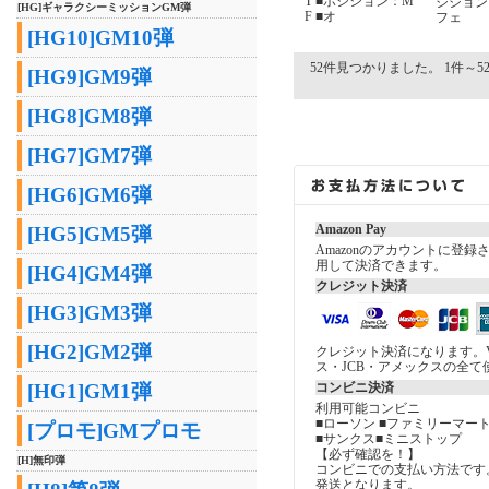
T ■ポジション：M
ジション
[HG]ギャラクシーミッションGM弾
F ■オ
フェ
[HG10]GM10弾
52件見つかりました。 1件～52
[HG9]GM9弾
[HG8]GM8弾
[HG7]GM7弾
[HG6]GM6弾
Amazon Pay
[HG5]GM5弾
Amazonのアカウントに登
用して決済できます。
[HG4]GM4弾
クレジット決済
[HG3]GM3弾
[HG2]GM2弾
クレジット決済になります。V
ス・JCB・アメックスの全て
コンビニ決済
[HG1]GM1弾
利用可能コンビニ
■ローソン ■ファミリーマート
[プロモ]GMプロモ
■サンクス■ミニストップ
【必ず確認を！】
[H]無印弾
コンビニでの支払い方法です
発送となります。