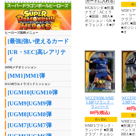
売
WGK5/ジダ ■所属
WDF1/
クラブ：ACミラ
ー・コー
ン ■国籍：BRA ■
クラブ：
ポジション：GK ■
ルFC ■
オフェンス：8 ■デ
■ポジシ
■オ
ヒーローズ抜粋メニュー
[最強]強い使えるカード
[UR・SEC]高レアリテ
ィ
[MM]メテオミッション
[MM1]MM1弾
[UGM]ウルトラゴッドミッション
[UGM10]UGM10弾
WCCF[0506-WMF
WCCF[0
1-MF]フランク・
2-MF
[UGM9]UGM9弾
ランパード
40円
80円(税込)
[UGM8]UGM8弾
売
売り切れ
WMF2/
[UGM7]UGM7弾
WMF1/フランク・
■所属ク
ランパード ■所属
ベントス
クラブ：チェルシ
BRA ■