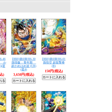
6-46
DBH)第6弾/H6-30
DBH)第6弾/H6-01
 か
孫悟飯：青年期
孫悟空 超龍撃拳
)(星
超かめはめ波 (UR)
(R)
(星4)
150円(税込)
税込)
3,650円(税込)