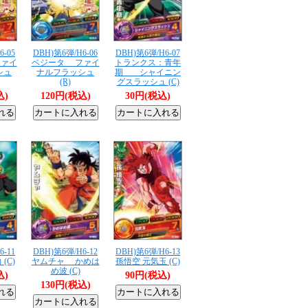
6-05
DBH)第6弾/H6-06
DBH)第6弾/H6-07
ァイ
ベジータ ファイ
トランクス：青年
シュ
ナルフラッシュ
期 シャイニン
(R)
グスラッシュ (C)
込)
120円(税込)
30円(税込)
6-11
DBH)第6弾/H6-12
DBH)第6弾/H6-13
(C)
ヤムチャ かめは
孫悟空 元気玉 (C)
め波 (C)
込)
90円(税込)
130円(税込)