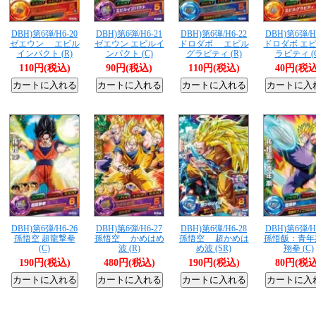
DBH)第6弾/H6-20
DBH)第6弾/H6-21
DBH)第6弾/H6-22
DBH)第6弾/H
ゼエウン エビル
ゼエウン エビルイ
ドロダボ エビル
ドロダボ エ
インパクト (R)
ンパクト (C)
グラビティ (R)
ラビティ (
110円(税込)
90円(税込)
110円(税込)
40円(税込
DBH)第6弾/H6-26
DBH)第6弾/H6-27
DBH)第6弾/H6-28
DBH)第6弾/H
孫悟空 超龍撃拳
孫悟空 かめはめ
孫悟空 超かめは
孫悟飯：青年
(C)
波 (R)
め波 (SR)
翔拳 (C)
190円(税込)
480円(税込)
190円(税込)
80円(税込