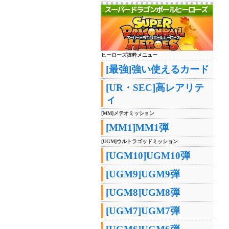
ヒーローズ抜粋メニュー
[最強]強い使えるカード
[UR・SEC]高レアリテ
ィ
[MM]メテオミッション
[MM1]MM1弾
[UGM]ウルトラゴッドミッション
[UGM10]UGM10弾
[UGM9]UGM9弾
[UGM8]UGM8弾
[UGM7]UGM7弾