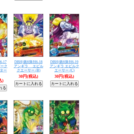
6-17
DBH)第6弾/H6-18
DBH)第6弾/H6-19
ーク
アンギラ エビル
アンギラ エビルク
ター
クエーサー (R)
エーサー (C)
30円(税込)
30円(税込)
込)