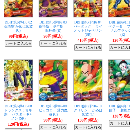
DBH)第6弾/H6-02
DBH)第6弾/H6-03
DBH)第6弾/H6-04
DBH)第6弾/H
孫悟空 かめはめ波
孫悟飯：少年期
バーダック ライ
ベジータ フ
(C)
龍翔拳 (R)
オットジャベリン
ナルフラッ
(SR)
(R)
90円(税込)
90円(税込)
410円(税込)
120円(税
DBH)第6弾/H6-08
DBH)第6弾/H6-09
DBH)第6弾/H6-10
DBH)第6弾/H
トランクス：青年
ピッコロ 爆力魔
クリリン かめは
餃子 超能力 
期 バスターキャ
波 (C)
め波 (C)
130円(税
ノン (SR)
90円(税込)
130円(税込)
120円(税込)