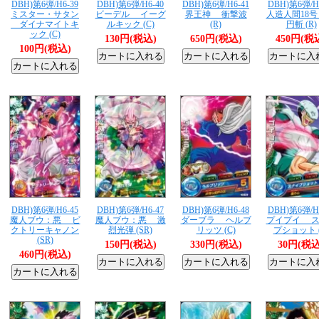
DBH)第6弾/H6-39
DBH)第6弾/H6-40
DBH)第6弾/H6-41
DBH)第6弾/H
ミスター・サタン
ビーデル イーグ
界王神 衝撃波
人造人間18
ダイナマイトキ
ルキック (C)
(R)
円斬 (R)
ック (C)
130円(税込)
650円(税込)
450円(税
100円(税込)
DBH)第6弾/H6-45
DBH)第6弾/H6-47
DBH)第6弾/H6-48
DBH)第6弾/H
魔人ブウ：悪 ビ
魔人ブウ：悪 激
ダーブラ ヘルブ
プイプイ ス
クトリーキャノン
烈光弾 (SR)
リッツ (C)
プショット (
(SR)
150円(税込)
330円(税込)
30円(税込
460円(税込)