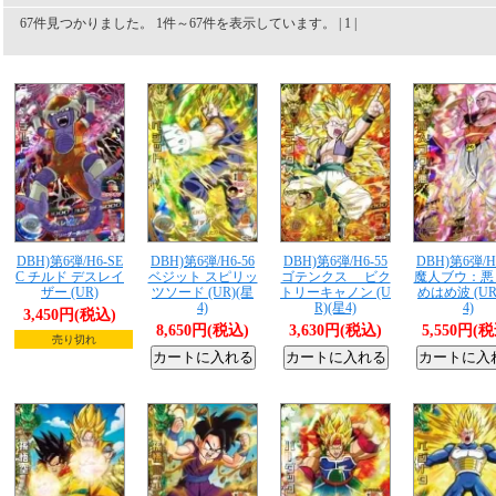
67件見つかりました。 1件～67件を表示しています。 | 1 |
DBH)第6弾/H6-SE
DBH)第6弾/H6-56
DBH)第6弾/H6-55
DBH)第6弾/H
C チルド デスレイ
ベジット スピリッ
ゴテンクス ビク
魔人ブウ：悪
ザー (UR)
ツソード (UR)(星
トリーキャノン (U
めはめ波 (UR
4)
R)(星4)
4)
3,450円(税込)
8,650円(税込)
3,630円(税込)
5,550円(
売り切れ