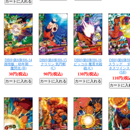
DBH)第6弾/H6-14
DBH)第6弾/H6-15
DBH)第6弾/H6-16
DBH)第6弾/H
孫悟飯：幼年期
クリリン 気円斬
ピッコロ 魔貫光殺
スラッグ ダ
魔閃光 (R)
(C)
砲 (C)
ネスツインス
(SR)
30円(税込)
90円(税込)
130円(税込)
110円(税