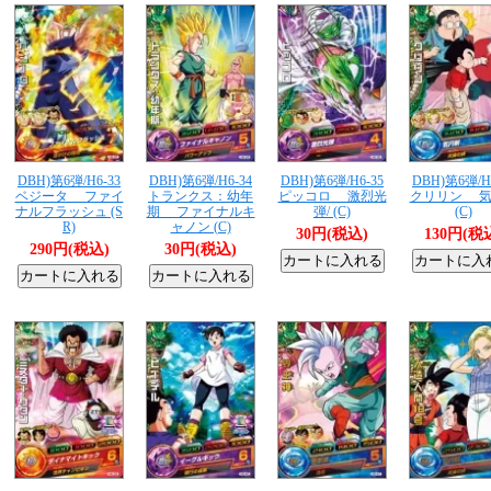
DBH)第6弾/H6-33
DBH)第6弾/H6-34
DBH)第6弾/H6-35
DBH)第6弾/H
ベジータ ファイ
トランクス：幼年
ピッコロ 激烈光
クリリン 気
ナルフラッシュ (S
期 ファイナルキ
弾/ (C)
(C)
R)
ャノン (C)
30円(税込)
130円(税
290円(税込)
30円(税込)