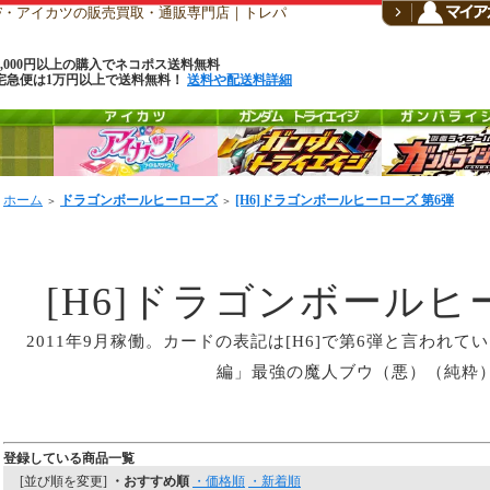
CF・アイカツの販売買取・通販専門店｜トレパ
6,000円以上の購入でネコポス送料無料
宅急便は1万円以上で送料無料！
送料や配送料詳細
ホーム
ドラゴンボールヒーローズ
[H6]ドラゴンボールヒーローズ 第6弾
＞
＞
[H6]ドラゴンボールヒ
2011年9月稼働。カードの表記は[H6]で第6弾と言われ
編」最強の魔人ブウ（悪）（純粋
登録している商品一覧
[並び順を変更]
・おすすめ順
・価格順
・新着順