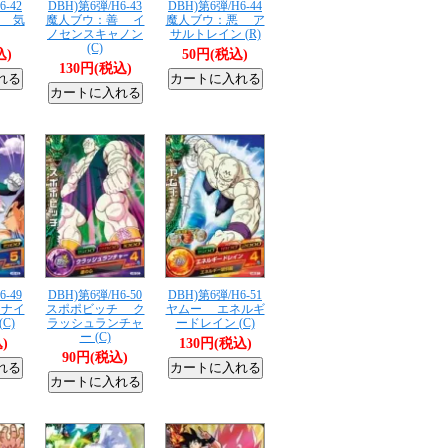
6-42
DBH)第6弾/H6-43
DBH)第6弾/H6-44
号 気
魔人ブウ：善 イ
魔人ブウ：悪 ア
ノセンスキャノン
サルトレイン (R)
(C)
込)
50円(税込)
130円(税込)
6-49
DBH)第6弾/H6-50
DBH)第6弾/H6-51
ナイ
スポポビッチ ク
ヤムー エネルギ
C)
ラッシュランチャ
ードレイン (C)
ー (C)
)
130円(税込)
90円(税込)