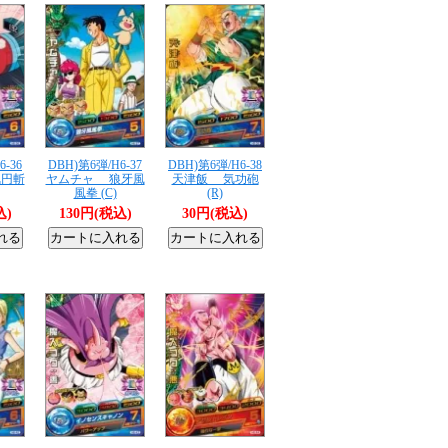
6-36
DBH)第6弾/H6-37
DBH)第6弾/H6-38
円斬
ヤムチャ 狼牙風
天津飯 気功砲
風拳 (C)
(R)
込)
130円(税込)
30円(税込)