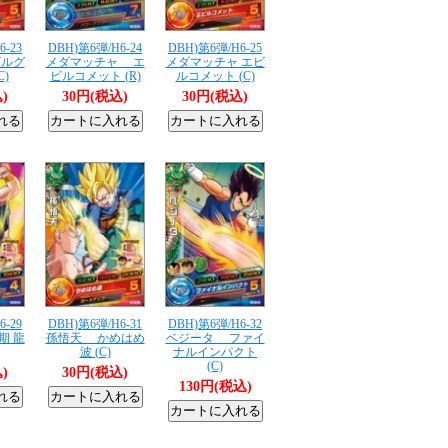
6-23
DBH)第6弾/H6-24
DBH)第6弾/H6-25
ビルグ
メダマッチャ エ
メダマッチャ エビ
C)
ビルコメット (R)
ルコメット (C)
)
30円(税込)
30円(税込)
6-29
DBH)第6弾/H6-31
DBH)第6弾/H6-32
期 龍
孫悟天 かめはめ
ベジータ ファイ
波 (C)
ナルインパクト
(C)
)
30円(税込)
130円(税込)