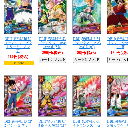
DBH)第6弾/H6-52
DBH)第6弾/H6-53
DBH)第6弾/H6-54
DBH)第6弾/H
ゴテンクス ビク
ゴテンクス かめ
ゴテンクス かめ
ゴタン かめ
トリーキャノン
はめ波 (SR)
はめ波 (C)
波 (R)
(C)
290円(税込)
80円(税込)
150円(税
160円(税込)
売り切れ
DBH)第6弾/H6-CP
DBH)第6弾/H6-CP
DBH)第6弾/H6-CP
DBH)第6弾/H
2 ベジータ ファイ
3 孫悟天 突撃 (CP)
4 トランクス：幼
5 魔人ブウ：