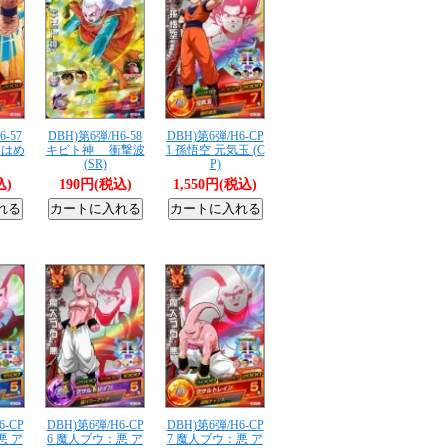
6-57
DBH)第6弾/H6-58
DBH)第6弾/H6-CP
はめ
キビト神 衝撃波
1 孫悟空 元気玉 (C
(SR)
P)
込)
190円(税込)
1,550円(税込)
6-CP
DBH)第6弾/H6-CP
DBH)第6弾/H6-CP
悪 ア
6 魔人ブウ：悪 ア
7 魔人ブウ：悪 ア