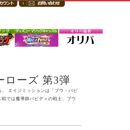
ーローズ 第3弾
いる。 エイジミッションは「ブウ・バビ
ス戦では魔導師バビディの戦士、ブウ