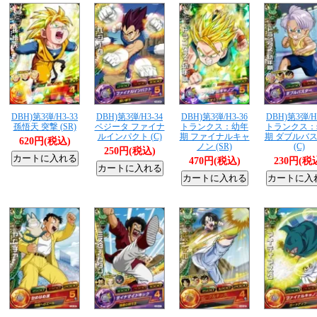
DBH)第3弾/H3-33
DBH)第3弾/H3-34
DBH)第3弾/H3-36
DBH)第3弾/H
孫悟天 突撃 (SR)
ベジータ ファイナ
トランクス：幼年
トランクス：
ルインパクト (C)
期 ファイナルキャ
期 ダブルバ
620円(税込)
ノン (SR)
(C)
250円(税込)
470円(税込)
230円(税