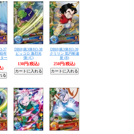
3-37
DBH)第3弾/H3-38
DBH)第3弾/H3-39
幼年
ピッコロ 激烈光
クリリン 気円斬連
スター
弾/ (C)
射 (R)
130円(税込)
250円(税込)
込)