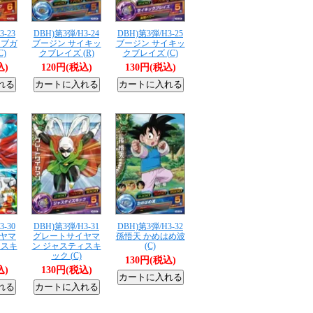
3-23
DBH)第3弾/H3-24
DBH)第3弾/H3-25
イブガ
ブージン サイキッ
ブージン サイキッ
C)
クブレイズ (R)
クブレイズ (C)
込)
120円(税込)
130円(税込)
3-30
DBH)第3弾/H3-31
DBH)第3弾/H3-32
ヤマ
グレートサイヤマ
孫悟天 かめはめ波
ィスキ
ン ジャスティスキ
(C)
ック (C)
130円(税込)
込)
130円(税込)