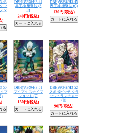
3-43
DBH)第3弾/H3-44
DBH)第3弾/H3-45
ク フ
界王神 衝撃波 (S
界王神 衝撃波 (C)
ノン
R)
130円(税込)
240円(税込)
込)
3-50
DBH)第3弾/H3-51
DBH)第3弾/H3-52
ナイプ
プイプイ スナイプ
スポポビッチ クラ
R)
ショット (C)
ッシュランチャー
(R)
)
130円(税込)
90円(税込)