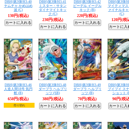
DBH)第3弾/H3-40
DBH)第3弾/H3-41
DBH)第3弾/H3-42
DBH)第3弾/H
ヤムチャ かめはめ
ミスター・サタン
ビーデル イーグル
マイティマス
波 (C)
ダイナマイトキッ
キック (R)
ァイナルキャ
ク (C)
(C)
130円(税込)
220円(税込)
230円(税込)
120円(税
DBH)第3弾/H3-46
DBH)第3弾/H3-48
DBH)第3弾/H3-49
DBH)第3弾/H
人造人間18号 気円
ダーブラ ヘルブリ
ダーブラ ヘルブリ
プイプイ ス
斬 (R)
ッツ (SR)
ッツ (R)
ショット (
650円(税込)
380円(税込)
70円(税込)
90円(税込
売り切れ