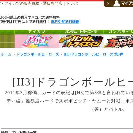
CF・アイカツの販売買取・通販専門店｜トレパ
6,000円以上の購入でネコポス送料無料
宅急便は1万円以上で送料無料！
送料や配送料詳細
ホーム
ドラゴンボールヒーローズ
[H3]ドラゴンボールヒーローズ 第3弾
＞
＞
[H3]ドラゴンボールヒ
2011年3月稼働。カードの表記は[H3]で第3弾と言われて
ディ編」難易度ハードでスポポビッチ・ヤムーと対戦。ボ
（善）とバトル。
登録している商品一覧