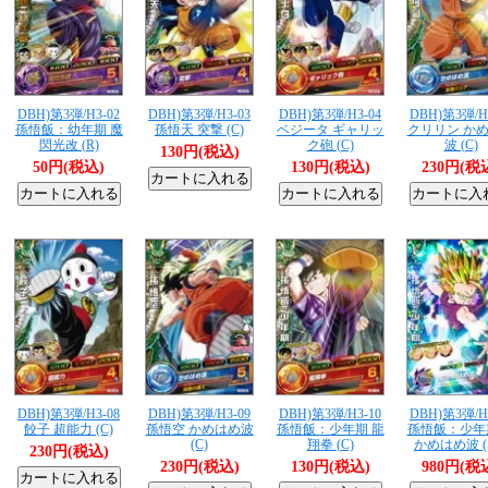
DBH)第3弾/H3-02
DBH)第3弾/H3-03
DBH)第3弾/H3-04
DBH)第3弾/H
孫悟飯：幼年期 魔
孫悟天 突撃 (C)
ベジータ ギャリッ
クリリン か
閃光改 (R)
ク砲 (C)
波 (C)
130円(税込)
50円(税込)
130円(税込)
230円(税
DBH)第3弾/H3-08
DBH)第3弾/H3-09
DBH)第3弾/H3-10
DBH)第3弾/H
餃子 超能力 (C)
孫悟空 かめはめ波
孫悟飯：少年期 龍
孫悟飯：少年
(C)
翔拳 (C)
かめはめ波 (
230円(税込)
230円(税込)
130円(税込)
980円(税