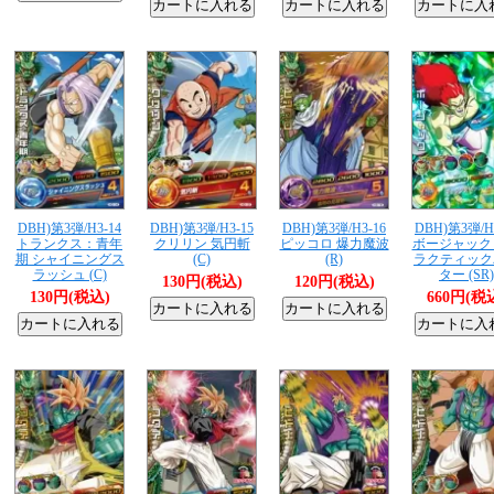
DBH)第3弾/H3-14
DBH)第3弾/H3-15
DBH)第3弾/H3-16
DBH)第3弾/H
トランクス：青年
クリリン 気円斬
ピッコロ 爆力魔波
ボージャック
期 シャイニングス
(C)
(R)
ラクティック
ラッシュ (C)
ター (SR)
130円(税込)
120円(税込)
130円(税込)
660円(税