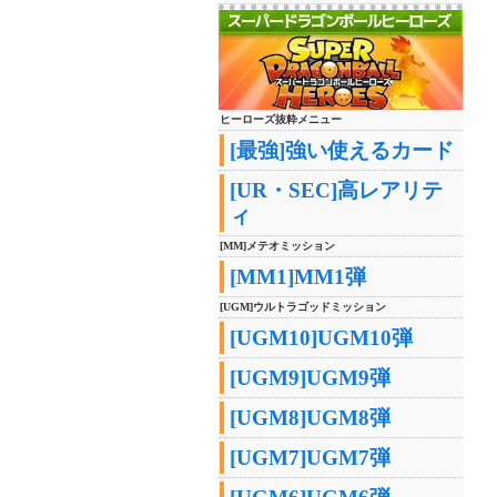
ヒーローズ抜粋メニュー
[最強]強い使えるカード
[UR・SEC]高レアリテ
ィ
[MM]メテオミッション
[MM1]MM1弾
[UGM]ウルトラゴッドミッション
[UGM10]UGM10弾
[UGM9]UGM9弾
[UGM8]UGM8弾
[UGM7]UGM7弾