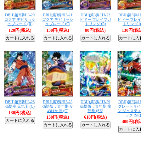
DBH)第3弾/H3-20
DBH)第3弾/H3-21
DBH)第3弾/H3-22
DBH)第3弾/H
ゴクア デビリッシ
ゴクア デビリッシ
ビドー ブレイブガ
ビドー ブレ
ュブレード (R)
ュブレード (C)
トリング (R)
トリング (
120円(税込)
130円(税込)
80円(税込)
130円(税
DBH)第3弾/H3-26
DBH)第3弾/H3-28
DBH)第3弾/H3-29
DBH)第3弾/H
孫悟空 元気玉 (C)
孫悟飯：青年期 か
孫悟飯：青年期 龍
グレートサイ
めはめ波 (C)
翔拳 (SR)
ン ジャステ
130円(税込)
ック (SR)
130円(税込)
610円(税込)
400円(税