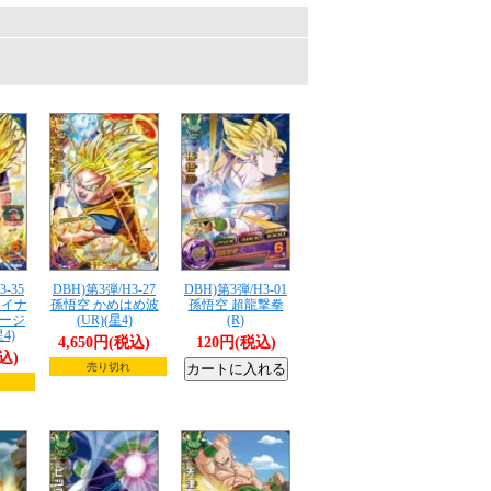
3-35
DBH)第3弾/H3-27
DBH)第3弾/H3-01
ァイナ
孫悟空 かめはめ波
孫悟空 超龍撃拳
ージ
(UR)(星4)
(R)
4)
4,650円(税込)
120円(税込)
税込)
売り切れ