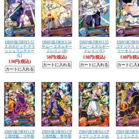
DBH)第3弾/H3-53
DBH)第3弾/H3-54
DBH)第3弾/H3-55
DBH)第3弾/H
スポポビッチ クラ
ヤムー エネルギー
ヤムー エネルギー
ゴテンクス 
ッシュランチャー
ドレイン (R)
ドレイン (C)
リーキャノン 
(C)
50円(税込)
130円(税込)
130円(税
130円(税込)
DBH)第3弾/H3-CP
DBH)第3弾/H3-CP
DBH)第3弾/H3-CP
DBH)第3弾/H
2 孫悟飯：少年期
3 孫悟飯：青年期
4 ゴテンクス かめ
5 トランク