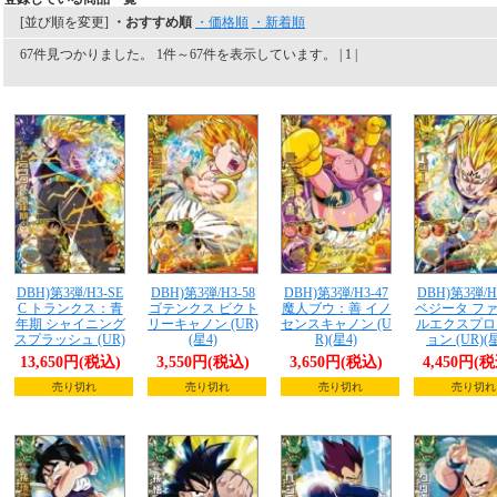
[並び順を変更]
・おすすめ順
・価格順
・新着順
67件見つかりました。 1件～67件を表示しています。 | 1 |
DBH)第3弾/H3-SE
DBH)第3弾/H3-58
DBH)第3弾/H3-47
DBH)第3弾/H
C トランクス：青
ゴテンクス ビクト
魔人ブウ：善 イノ
ベジータ フ
年期 シャイニング
リーキャノン (UR)
センスキャノン (U
ルエクスプロ
スプラッシュ (UR)
(星4)
R)(星4)
ョン (UR)(星
13,650円(税込)
3,550円(税込)
3,650円(税込)
4,450円(
売り切れ
売り切れ
売り切れ
売り切れ