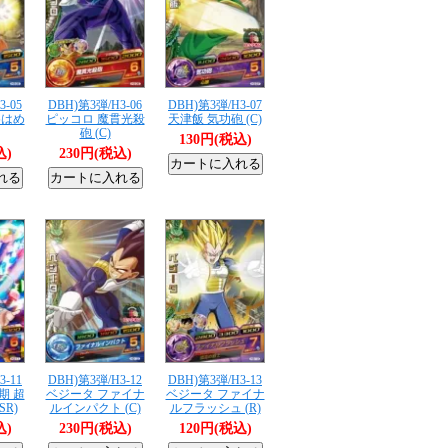
3-05
DBH)第3弾/H3-06
DBH)第3弾/H3-07
めはめ
ピッコロ 魔貫光殺
天津飯 気功砲 (C)
砲 (C)
130円(税込)
込)
230円(税込)
3-11
DBH)第3弾/H3-12
DBH)第3弾/H3-13
期 超
ベジータ ファイナ
ベジータ ファイナ
SR)
ルインパクト (C)
ルフラッシュ (R)
込)
230円(税込)
120円(税込)