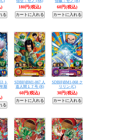
C)
悟空：ゼノ (SR)
悟飯：ゼノ (R)
)
180円(税込)
60円(税込)
63 ト
SDBH)BM1-067 人
SDBH)BM1-068 ク
年期
造人間１７号 (R)
リリン (C)
60円(税込)
30円(税込)
)