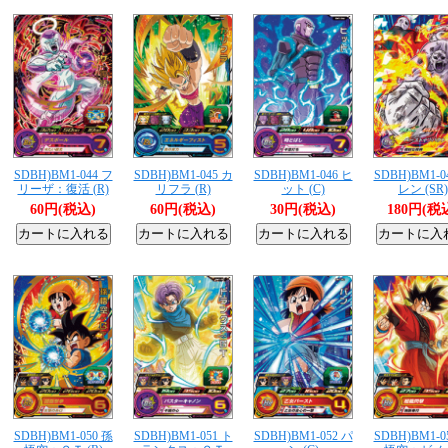
SDBH)BM1-044 フ
SDBH)BM1-045 カ
SDBH)BM1-046 ヒ
SDBH)BM1-0
リーザ：復活 (R)
リフラ (R)
ット (C)
レン (SR)
60円(税込)
60円(税込)
30円(税込)
180円(税
SDBH)BM1-050 孫
SDBH)BM1-051 ト
SDBH)BM1-052 パ
SDBH)BM1-0