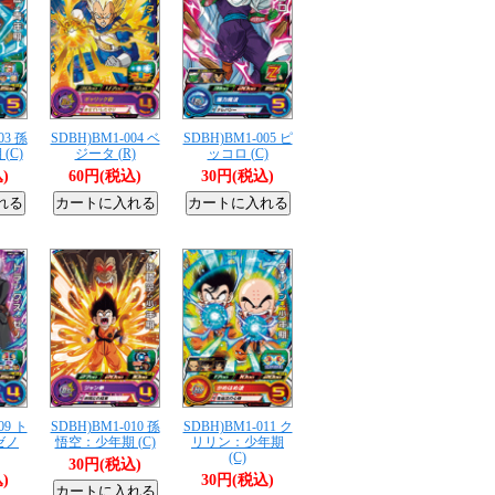
03 孫
SDBH)BM1-004 ベ
SDBH)BM1-005 ピ
(C)
ジータ (R)
ッコロ (C)
)
60円(税込)
30円(税込)
09 ト
SDBH)BM1-010 孫
SDBH)BM1-011 ク
ゼノ
悟空：少年期 (C)
リリン：少年期
(C)
30円(税込)
)
30円(税込)