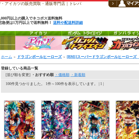
CF・アイカツの販売買取・通販専門店｜トレパ
6,000円以上の購入でネコポス送料無料
宅急便は1万円以上で送料無料！
送料や配送料詳細
ホーム
ドラゴンボールヒーローズ
[BM1]スーパードラゴンボールヒーローズ 
＞
＞
登録している商品一覧
[並び順を変更]
・おすすめ順
・価格順
・新着順
100件見つかりました。 1件～100件を表示しています。 | 1 |