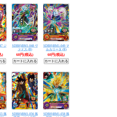
47 ジ
SDBH)BM1-048 ヴ
SDBH)BM1-049 マ
ァドス (R)
ルカリータ (R)
込)
60円(税込)
60円(税込)
55 孫
SDBH)BM1-056 孫
SDBH)BM1-058 孫