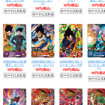
悟空：ＧＴ (R)
ランクス：ＧＴ
ン (C)
悟空：ゼノ (
(C)
60円(税込)
30円(税込)
30円(税込
30円(税込)
SDBH)BM1-059 孫
SDBH)BM1-060 ベ
SDBH)BM1-061 ベ
SDBH)BM1-0
悟天：ゼノ (C)
ジータ：ゼノ (C)
ジータ：ゼノ (SR)
ランクス：幼
(C)
30円(税込)
30円(税込)
180円(税込)
90円(税込