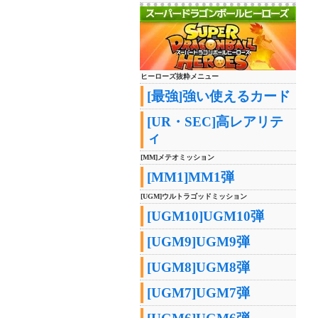
ヒーローズ抜粋メニュー
[最強]強い使えるカード
[UR・SEC]高レアリテ
ィ
[MM]メテオミッション
[MM1]MM1弾
[UGM]ウルトラゴッドミッション
[UGM10]UGM10弾
[UGM9]UGM9弾
[UGM8]UGM8弾
[UGM7]UGM7弾