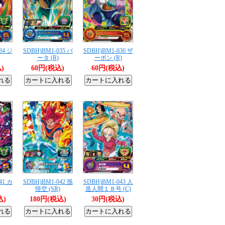
34 ジ
SDBH)BM1-035 バ
SDBH)BM1-036 ザ
ータ (R)
ーボン (R)
)
60円(税込)
60円(税込)
41 カ
SDBH)BM1-042 孫
SDBH)BM1-043 人
悟空 (SR)
造人間１８号 (C)
込)
180円(税込)
30円(税込)