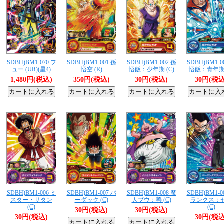
SDBH)BM1-070 フ
SDBH)BM1-001 孫
SDBH)BM1-002 孫
SDBH)BM1-0
ュー (UR)(星4)
悟空 (R)
悟飯：少年期 (C)
悟飯：青年期 
1,480円(税込)
350円(税込)
30円(税込)
30円(税込
SDBH)BM1-006 ミ
SDBH)BM1-007 バ
SDBH)BM1-008 魔
SDBH)BM1-0
スター・サタン
ーダック (C)
人ブウ：善 (C)
ランクス：
(C)
(C)
30円(税込)
30円(税込)
30円(税込)
30円(税込