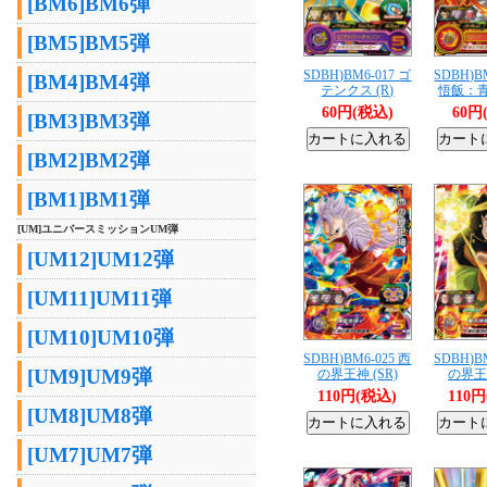
[BM6]BM6弾
[BM5]BM5弾
SDBH)BM6-017 ゴ
SDBH)B
[BM4]BM4弾
テンクス (R)
悟飯：青
60円(税込)
60円
[BM3]BM3弾
[BM2]BM2弾
[BM1]BM1弾
[UM]ユニバースミッションUM弾
[UM12]UM12弾
[UM11]UM11弾
[UM10]UM10弾
SDBH)BM6-025 西
SDBH)B
[UM9]UM9弾
の界王神 (SR)
の界王神
110円(税込)
110
[UM8]UM8弾
[UM7]UM7弾