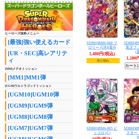
ヒーローズ抜粋メニュー
[最強]強い使えるカード
SDBH)BM6-068 ブ
SDBH)B
ロリー (UR)(星4)
黒王フュ
(
[UR・SEC]高レアリテ
1,480円(税込)
1,28
ィ
売り切れ
[MM]メテオミッション
[MM1]MM1弾
[UGM]ウルトラゴッドミッション
[UGM10]UGM10弾
[UGM9]UGM9弾
[UGM8]UGM8弾
[UGM7]UGM7弾
SDBH)BM6-005 ピ
SDBH)B
ッコロ (C)
スター
(