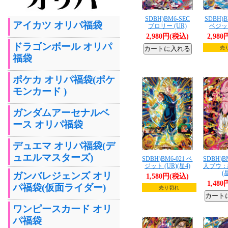
SDBH)BM6-SEC
SDBH)B
アイカツ オリパ福袋
ブロリー (UR)
ベジット
2,980円(税込)
2,98
ドラゴンボール オリパ
売
福袋
ポケカ オリパ福袋(ポケ
モンカード )
ガンダムアーセナルベ
ース オリパ福袋
デュエマ オリパ福袋(デ
ュエルマスターズ)
SDBH)BM6-021 ベ
SDBH)B
ジット (UR)(星4)
人ブウ：純
(
ガンバレジェンズ オリ
1,580円(税込)
1,48
パ福袋(仮面ライダー)
売り切れ
ワンピースカード オリ
パ福袋