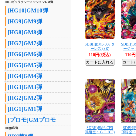
[HG]ギャラクシーミッションGM弾
[HG10]GM10弾
[HG9]GM9弾
[HG8]GM8弾
[HG7]GM7弾
SDBH)BM6-066 タ
SDBH)B
ーレス (SR)
ージャッ
[HG6]GM6弾
110円(税込)
110
[HG5]GM5弾
[HG4]GM4弾
[HG3]GM3弾
[HG2]GM2弾
[HG1]GM1弾
[プロモ]GMプロモ
SDBH)BM6-CP5
SDBH)
[H]無印弾
孫悟空：ＧＴ (CP)
孫悟空：Ｂ