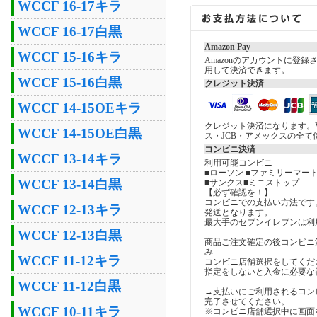
WCCF 16-17キラ
WCCF 16-17白黒
Amazon Pay
WCCF 15-16キラ
Amazonのアカウントに登
用して決済できます。
WCCF 15-16白黒
クレジット決済
WCCF 14-15OEキラ
クレジット決済になります。V
WCCF 14-15OE白黒
ス・JCB・アメックスの全て
コンビニ決済
WCCF 13-14キラ
利用可能コンビニ
■ローソン ■ファミリーマート
WCCF 13-14白黒
■サンクス■ミニストップ
【必ず確認を！】
コンビニでの支払い方法です
WCCF 12-13キラ
発送となります。
最大手のセブンイレブンは利
WCCF 12-13白黒
商品ご注文確定の後コンビニ
み
WCCF 11-12キラ
コンビニ店舗選択をしてくだ
指定をしないと入金に必要な
WCCF 11-12白黒
→支払いにご利用されるコン
完了させてください。
WCCF 10-11キラ
※コンビニ店舗選択中に画面