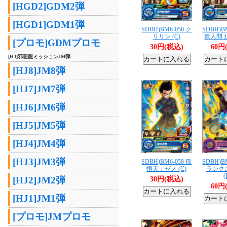
[HGD2]GDM2弾
[HGD1]GDM1弾
SDBH)BM6-050 ク
SDBH)B
リリン (C)
造人間１
[プロモ]GDMプロモ
30円(税込)
60円
[HJ]邪悪龍ミッションJM弾
[HJ8]JM8弾
[HJ7]JM7弾
[HJ6]JM6弾
[HJ5]JM5弾
[HJ4]JM4弾
[HJ3]JM3弾
SDBH)BM6-058 孫
SDBH)B
悟天：ゼノ (C)
ランク
(
[HJ2]JM2弾
30円(税込)
60円
[HJ1]JM1弾
[プロモ]JMプロモ