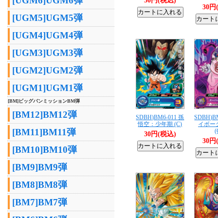
[UGM6]UGM6弾
30円(税込)
30円
[UGM5]UGM5弾
[UGM4]UGM4弾
[UGM3]UGM3弾
[UGM2]UGM2弾
[UGM1]UGM1弾
[BM]ビッグバンミッションBM弾
[BM12]BM12弾
SDBH)BM6-011 孫
SDBH)B
悟空：少年期 (C)
イボー
[BM11]BM11弾
(
30円(税込)
30円
[BM10]BM10弾
[BM9]BM9弾
[BM8]BM8弾
[BM7]BM7弾