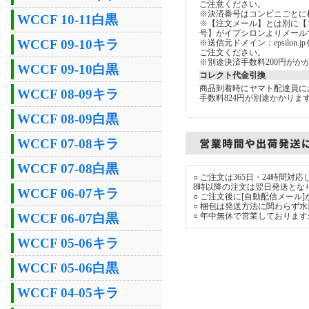
ご注意ください。
※決済番号はコンビニごとに
WCCF 10-11白黒
※【注文メール】とは別に【
号】がイプシロンよりメール
WCCF 09-10キラ
※送信元ドメイン：epsilon
ご注文ください。
※別途決済手数料200円がか
WCCF 09-10白黒
コレクト代金引換
商品到着時にヤマト配達員に
WCCF 08-09キラ
手数料824円が別途かかりま
WCCF 08-09白黒
WCCF 07-08キラ
WCCF 07-08白黒
○ ご注文は365日・24時間
8時以降の注文は翌日発送とな
WCCF 06-07キラ
○ ご注文後に[自動配信メール
○ 梱包は発送方法に関わらず
WCCF 06-07白黒
○ 年中無休で営業しておりま
WCCF 05-06キラ
WCCF 05-06白黒
WCCF 04-05キラ