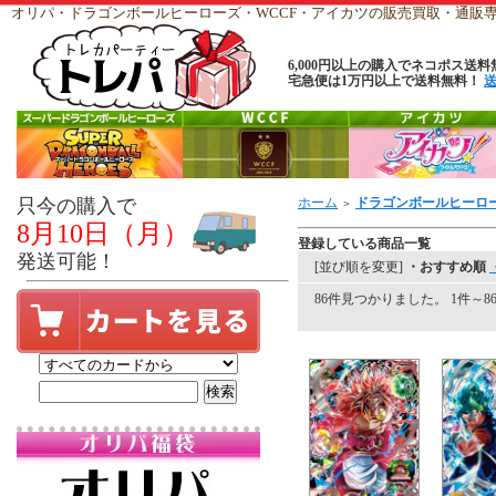
オリパ・ドラゴンボールヒーローズ・WCCF・アイカツの販売買取・通
6,000円以上の購入でネコポス送料
宅急便は1万円以上で送料無料！
只今の購入で
ホーム
ドラゴンボールヒーロ
＞
8月10日（月）
登録している商品一覧
発送可能！
[並び順を変更]
・おすすめ順
86件見つかりました。 1件～86