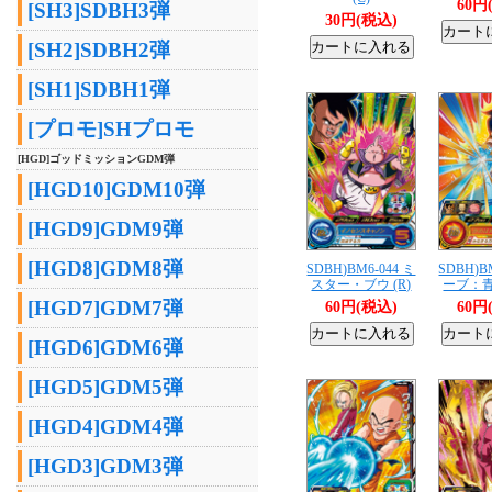
60円
[SH3]SDBH3弾
30円(税込)
[SH2]SDBH2弾
[SH1]SDBH1弾
[プロモ]SHプロモ
[HGD]ゴッドミッションGDM弾
[HGD10]GDM10弾
[HGD9]GDM9弾
[HGD8]GDM8弾
SDBH)BM6-044 ミ
SDBH)B
スター・ブウ (R)
ーブ：青
[HGD7]GDM7弾
60円(税込)
60円
[HGD6]GDM6弾
[HGD5]GDM5弾
[HGD4]GDM4弾
[HGD3]GDM3弾