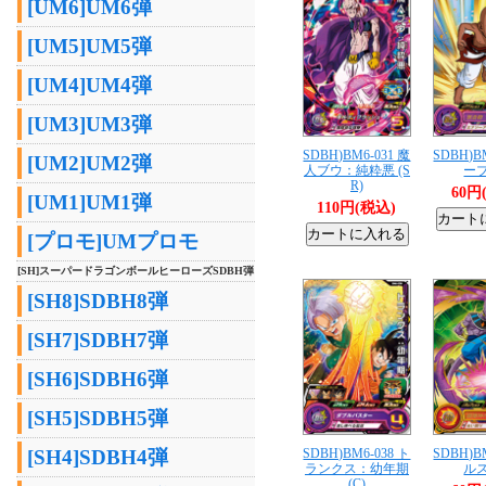
[UM6]UM6弾
[UM5]UM5弾
[UM4]UM4弾
[UM3]UM3弾
SDBH)BM6-031 魔
SDBH)B
[UM2]UM2弾
人ブウ：純粋悪 (S
ーブ
R)
60円
[UM1]UM1弾
110円(税込)
[プロモ]UMプロモ
[SH]スーパードラゴンボールヒーローズSDBH弾
[SH8]SDBH8弾
[SH7]SDBH7弾
[SH6]SDBH6弾
[SH5]SDBH5弾
SDBH)BM6-038 ト
SDBH)B
[SH4]SDBH4弾
ランクス：幼年期
ルス
(C)