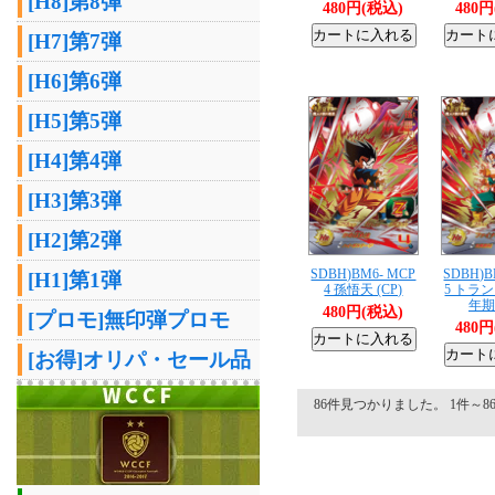
[H8]第8弾
480円(税込)
480
[H7]第7弾
[H6]第6弾
[H5]第5弾
[H4]第4弾
[H3]第3弾
[H2]第2弾
SDBH)BM6- MCP
SDBH)B
[H1]第1弾
4 孫悟天 (CP)
5 トラ
年期 
480円(税込)
[プロモ]無印弾プロモ
480
[お得]オリパ・セール品
86件見つかりました。 1件～86