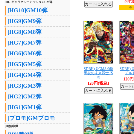
30円
[HG]ギャラクシーミッションGM弾
売
[HG10]GM10弾
[HG9]GM9弾
[HG8]GM8弾
[HG7]GM7弾
[HG6]GM6弾
[HG5]GM5弾
SDBH) UGM8-060
SDBH) 
黒衣の未来戦士 (S
チルド
[HG4]GM4弾
R)
120
120円(税込)
[HG3]GM3弾
[HG2]GM2弾
[HG1]GM1弾
[プロモ]GMプロモ
[H]無印弾