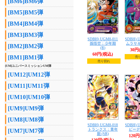
[BM6]BM6弾
[BM5]BM5弾
[BM4]BM4弾
[BM3]BM3弾
SDBH) UGM8-011
SDBH) 
孫悟空：少年期
ムラサキ
[BM2]BM2弾
(R)
30円
60円(税込)
[BM1]BM1弾
売
売り切れ
[UM]ユニバースミッションUM弾
[UM12]UM12弾
[UM11]UM11弾
[UM10]UM10弾
[UM9]UM9弾
[UM8]UM8弾
SDBH) UGM8-018
SDBH) 
トランクス：青年
ビーデル
[UM7]UM7弾
期 (SR)
120