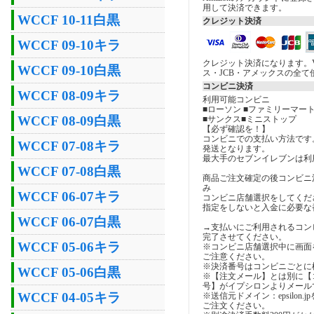
用して決済できます。
WCCF 10-11白黒
クレジット決済
WCCF 09-10キラ
クレジット決済になります。V
WCCF 09-10白黒
ス・JCB・アメックスの全て
コンビニ決済
WCCF 08-09キラ
利用可能コンビニ
■ローソン ■ファミリーマート
WCCF 08-09白黒
■サンクス■ミニストップ
【必ず確認を！】
コンビニでの支払い方法です
WCCF 07-08キラ
発送となります。
最大手のセブンイレブンは利
WCCF 07-08白黒
商品ご注文確定の後コンビニ
み
WCCF 06-07キラ
コンビニ店舗選択をしてくだ
指定をしないと入金に必要な
WCCF 06-07白黒
→支払いにご利用されるコン
完了させてください。
WCCF 05-06キラ
※コンビニ店舗選択中に画面
ご注意ください。
※決済番号はコンビニごとに
WCCF 05-06白黒
※【注文メール】とは別に【
号】がイプシロンよりメール
WCCF 04-05キラ
※送信元ドメイン：epsilon
ご注文ください。