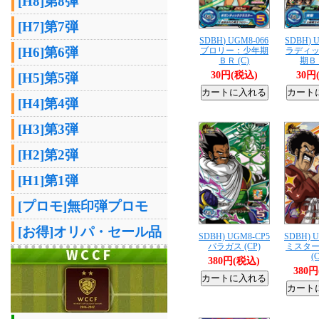
[H8]第8弾
[H7]第7弾
SDBH) UGM8-066
SDBH) 
[H6]第6弾
ブロリー：少年期
ラディ
ＢＲ (C)
期ＢＲ
30円(税込)
30円
[H5]第5弾
[H4]第4弾
[H3]第3弾
[H2]第2弾
[H1]第1弾
[プロモ]無印弾プロモ
[お得]オリパ・セール品
SDBH) UGM8-CP5
SDBH) 
パラガス (CP)
ミスタ
(
380円(税込)
380