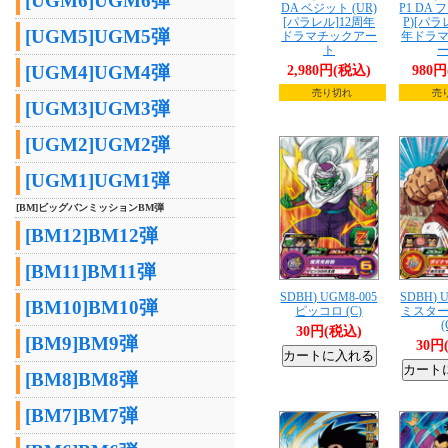
[UGM6]UGM6弾
DA ベジット (UR)
P1 DA 
[パラレル]12周年
P)[パラ
[UGM5]UGM5弾
ドラマチックアー
年ドラ
ト
[UGM4]UGM4弾
2,980円(税込)
980
売り切れ
売
[UGM3]UGM3弾
[UGM2]UGM2弾
[UGM1]UGM1弾
[BM]ビッグバンミッションBM弾
[BM12]BM12弾
[BM11]BM11弾
SDBH) UGM8-005
SDBH) 
[BM10]BM10弾
ピッコロ (C)
ミスタ
(
30円(税込)
[BM9]BM9弾
30円
[BM8]BM8弾
[BM7]BM7弾