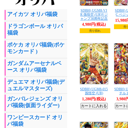
SDBH) UGM8-VJ
SDBH) 
アイカツ オリパ福袋
R 孫悟空 (UR)Vジ
C ベジッ
ャンプ30周年記念
15,98
4,980円(税込)
ドラゴンボール オリパ
売
売り切れ
福袋
ポケカ オリパ福袋(ポケ
モンカード )
ガンダムアーセナルベ
ース オリパ福袋
デュエマ オリパ福袋(デ
ュエルマスターズ)
SDBH) UGM8-015
SDBH) 
孫悟空 (UR)
チルド
ガンバレジェンズ オリ
1,280円(税込)
3,98
パ福袋(仮面ライダー)
ワンピースカード オリ
パ福袋