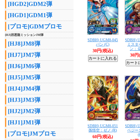
[HGD2]GDM2弾
[HGD1]GDM1弾
[プロモ]GDMプロモ
[HJ]邪悪龍ミッションJM弾
SDBH) UGM8-045
SDBH) 
[HJ8]JM8弾
パン (C)
ミスタ
ン：Ｇ
30円(税込)
[HJ7]JM7弾
30円
[HJ6]JM6弾
[HJ5]JM5弾
[HJ4]JM4弾
[HJ3]JM3弾
[HJ2]JM2弾
[HJ1]JM1弾
SDBH) UGM8-051
SDBH) 
孫悟空：ゼノ (R)
ベジー
[プロモ]JMプロモ
(
60円(税込)