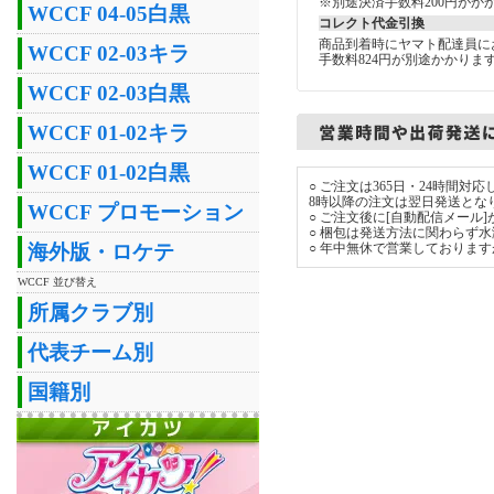
※別途決済手数料200円がか
WCCF 04-05白黒
コレクト代金引換
商品到着時にヤマト配達員に
WCCF 02-03キラ
手数料824円が別途かかりま
WCCF 02-03白黒
WCCF 01-02キラ
WCCF 01-02白黒
○ ご注文は365日・24時間
8時以降の注文は翌日発送とな
WCCF プロモーション
○ ご注文後に[自動配信メール
○ 梱包は発送方法に関わらず
○ 年中無休で営業しておりま
海外版・ロケテ
WCCF 並び替え
所属クラブ別
代表チーム別
国籍別