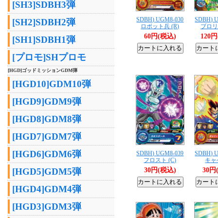
[SH3]SDBH3弾
SDBH) UGM8-030
SDBH) 
[SH2]SDBH2弾
ロボット兵 (R)
ブロリー
60円(税込)
120
[SH1]SDBH1弾
[プロモ]SHプロモ
[HGD]ゴッドミッションGDM弾
[HGD10]GDM10弾
[HGD9]GDM9弾
[HGD8]GDM8弾
[HGD7]GDM7弾
[HGD6]GDM6弾
SDBH) UGM8-039
SDBH) 
フロスト (C)
キャベ
30円(税込)
30円
[HGD5]GDM5弾
[HGD4]GDM4弾
[HGD3]GDM3弾