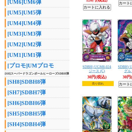
120円(税込)
[UM6]UM6弾
[UM5]UM5弾
[UM4]UM4弾
[UM3]UM3弾
[UM2]UM2弾
[UM1]UM1弾
[プロモ]UMプロモ
SDBH) UGM8-024
SDBH) 
ジース (C)
グルド
[SH]スーパードラゴンボールヒーローズSDBH弾
30円(税込)
30円
[SH8]SDBH8弾
売り切れ
[SH7]SDBH7弾
[SH6]SDBH6弾
[SH5]SDBH5弾
[SH4]SDBH4弾