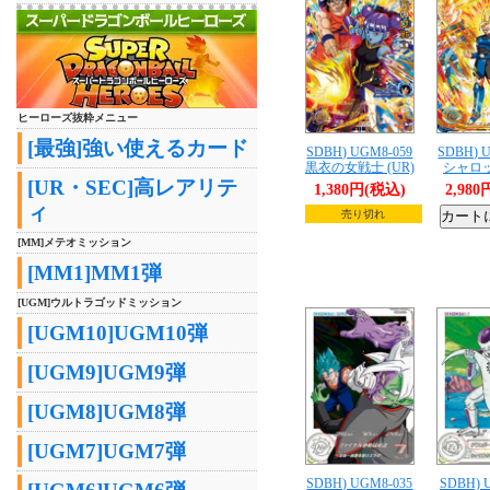
ヒーローズ抜粋メニュー
[最強]強い使えるカード
SDBH) UGM8-059
SDBH) 
黒衣の女戦士 (UR)
シャロッ
[UR・SEC]高レアリテ
1,380円(税込)
2,98
ィ
売り切れ
[MM]メテオミッション
[MM1]MM1弾
[UGM]ウルトラゴッドミッション
[UGM10]UGM10弾
[UGM9]UGM9弾
[UGM8]UGM8弾
[UGM7]UGM7弾
SDBH) UGM8-035
SDBH) 