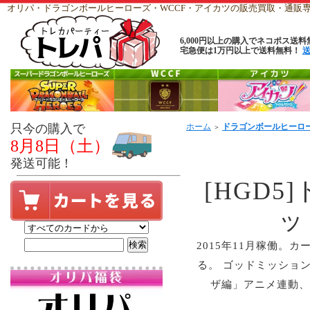
オリパ・ドラゴンボールヒーローズ・WCCF・アイカツの販売買取・通
6,000円以上の購入でネコポス送料
宅急便は1万円以上で送料無料！
只今の購入で
ホーム
ドラゴンボールヒーロ
＞
8月8日（土）
発送可能！
[HGD
ッ
2015年11月稼働。
る。 ゴッドミッショ
ザ編」アニメ連動、