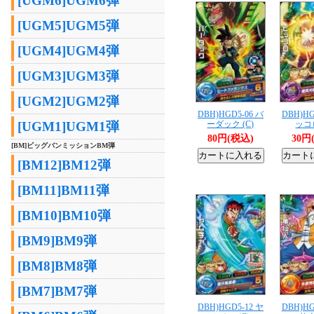
[UGM6]UGM6弾
[UGM5]UGM5弾
[UGM4]UGM4弾
[UGM3]UGM3弾
[UGM2]UGM2弾
DBH)HGD5-06 バ
DBH)HG
[UGM1]UGM1弾
ーダック (C)
ッコロ
80円(税込)
30円
[BM]ビッグバンミッションBM弾
[BM12]BM12弾
[BM11]BM11弾
[BM10]BM10弾
[BM9]BM9弾
[BM8]BM8弾
[BM7]BM7弾
DBH)HGD5-12 ヤ
DBH)HG