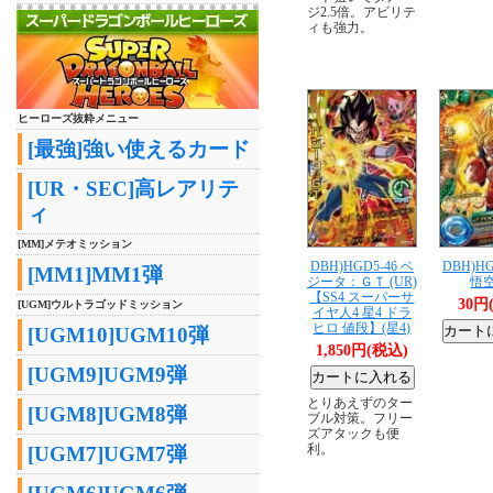
ジ2.5倍。アビリテ
ィも強力。
ヒーローズ抜粋メニュー
[最強]強い使えるカード
[UR・SEC]高レアリテ
ィ
[MM]メテオミッション
DBH)HGD5-46 ベ
DBH)HG
[MM1]MM1弾
ジータ：ＧＴ (UR)
悟空
【SS4 スーパーサ
30円
[UGM]ウルトラゴッドミッション
イヤ人4 星4 ドラ
ヒロ 値段】(星4)
[UGM10]UGM10弾
1,850円(税込)
[UGM9]UGM9弾
とりあえずのター
[UGM8]UGM8弾
ブル対策。フリー
ズアタックも便
利。
[UGM7]UGM7弾