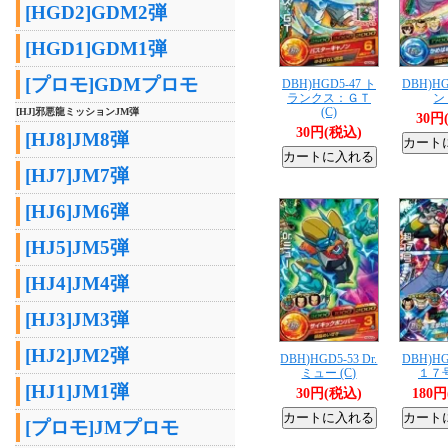
[HGD2]GDM2弾
[HGD1]GDM1弾
[プロモ]GDMプロモ
DBH)HGD5-47 ト
DBH)HG
ランクス：ＧＴ
ン 
(C)
[HJ]邪悪龍ミッションJM弾
30円
30円(税込)
[HJ8]JM8弾
[HJ7]JM7弾
[HJ6]JM6弾
[HJ5]JM5弾
[HJ4]JM4弾
[HJ3]JM3弾
[HJ2]JM2弾
DBH)HGD5-53 Dr.
DBH)HG
ミュー (C)
１７号
[HJ1]JM1弾
30円(税込)
180
[プロモ]JMプロモ