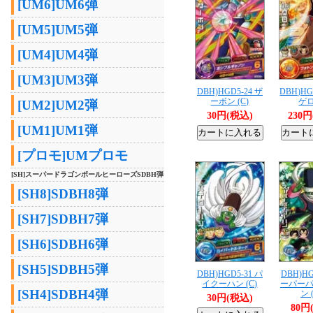
[UM6]UM6弾
[UM5]UM5弾
[UM4]UM4弾
[UM3]UM3弾
DBH)HGD5-24 ザ
DBH)HGD
ーボン (C)
ゲロ
[UM2]UM2弾
30円(税込)
230
[UM1]UM1弾
[プロモ]UMプロモ
[SH]スーパードラゴンボールヒーローズSDBH弾
[SH8]SDBH8弾
[SH7]SDBH7弾
[SH6]SDBH6弾
[SH5]SDBH5弾
DBH)HGD5-31 パ
DBH)HG
イクーハン (C)
ーパー
[SH4]SDBH4弾
ン 
30円(税込)
80円