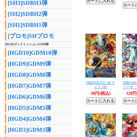
[SH3]SDBH3弾
[SH2]SDBH2弾
[SH1]SDBH1弾
[プロモ]SHプロモ
[HGD]ゴッドミッションGDM弾
[HGD10]GDM10弾
[HGD9]GDM9弾
[HGD8]GDM8弾
DBH)HGD5-38 ウ
DBH)HG
[HGD7]GDM7弾
イス (R)
リーザ：復
30円(税込)
120
[HGD6]GDM6弾
[HGD5]GDM5弾
[HGD4]GDM4弾
[HGD3]GDM3弾