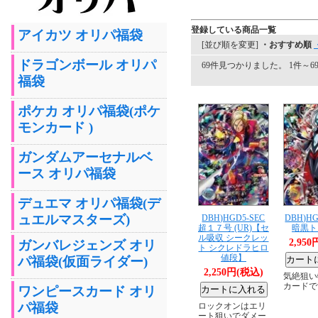
登録している商品一覧
アイカツ オリパ福袋
[並び順を変更]
・おすすめ順
ドラゴンボール オリパ
69件見つかりました。 1件～69
福袋
ポケカ オリパ福袋(ポケ
モンカード )
ガンダムアーセナルベ
ース オリパ福袋
デュエマ オリパ福袋(デ
ュエルマスターズ)
DBH)HGD5-SEC
DBH)HG
超１７号 (UR)【セ
暗黒トワ
ル吸収 シークレッ
2,95
ガンバレジェンズ オリ
ト シクレドラヒロ
値段】
パ福袋(仮面ライダー)
2,250円(税込)
気絶狙い
カードで
ワンピースカード オリ
パ福袋
ロックオンはエリ
ート狙いでダメー