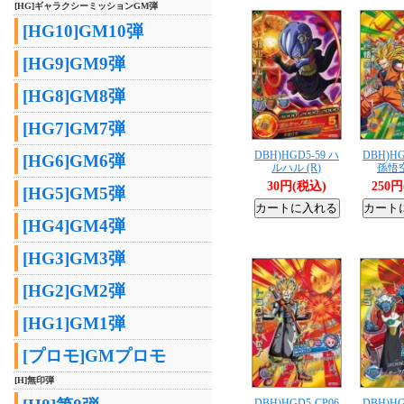
[HG]ギャラクシーミッションGM弾
[HG10]GM10弾
[HG9]GM9弾
[HG8]GM8弾
[HG7]GM7弾
DBH)HGD5-59 ハ
DBH)HG
[HG6]GM6弾
ルハル (R)
孫悟空
30円(税込)
250
[HG5]GM5弾
[HG4]GM4弾
[HG3]GM3弾
[HG2]GM2弾
[HG1]GM1弾
[プロモ]GMプロモ
[H]無印弾
DBH)HGD5-CP06
DBH)HG