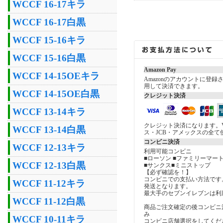
WCCF 16-17キラ
WCCF 16-17白黒
WCCF 15-16キラ
WCCF 15-16白黒
Amazon Pay
WCCF 14-15OEキラ
Amazonのアカウントに登
用して決済できます。
WCCF 14-15OE白黒
クレジット決済
WCCF 13-14キラ
クレジット決済になります。V
WCCF 13-14白黒
ス・JCB・アメックスの全て
コンビニ決済
WCCF 12-13キラ
利用可能コンビニ
■ローソン ■ファミリーマート
WCCF 12-13白黒
■サンクス■ミニストップ
【必ず確認を！】
コンビニでの支払い方法です
WCCF 11-12キラ
発送となります。
最大手のセブンイレブンは利
WCCF 11-12白黒
商品ご注文確定の後コンビニ
み
WCCF 10-11キラ
コンビニ店舗選択をしてくだ