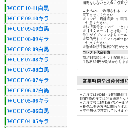
指定をしないと入金に必要な
WCCF 10-11白黒
→支払いにご利用されるコン
完了させてください。
WCCF 09-10キラ
※コンビニ店舗選択中に画面
ご注意ください。
※決済番号はコンビニごとに
WCCF 09-10白黒
※【注文メール】とは別に【
号】がイプシロンよりメール
WCCF 08-09キラ
※送信元ドメイン：epsilon
ご注文ください。
※別途決済手数料200円がか
WCCF 08-09白黒
コレクト代金引換
商品到着時にヤマト配達員に
WCCF 07-08キラ
手数料824円が別途かかりま
WCCF 07-08白黒
WCCF 06-07キラ
WCCF 06-07白黒
○ ご注文は365日・24時間
8時以降の注文は翌日発送とな
WCCF 05-06キラ
○ ご注文後に[自動配信メール
○ 梱包は発送方法に関わらず
WCCF 05-06白黒
○ 年中無休で営業しておりま
WCCF 04-05キラ