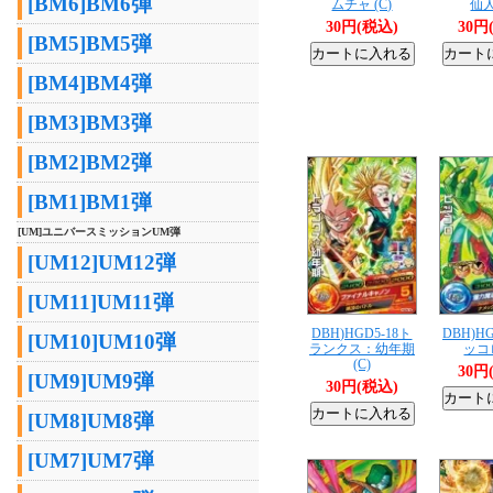
[BM6]BM6弾
ムチャ (C)
仙人
30円(税込)
30円
[BM5]BM5弾
[BM4]BM4弾
[BM3]BM3弾
[BM2]BM2弾
[BM1]BM1弾
[UM]ユニバースミッションUM弾
[UM12]UM12弾
[UM11]UM11弾
DBH)HGD5-18ト
DBH)HG
[UM10]UM10弾
ランクス：幼年期
ッコロ
(C)
30円
[UM9]UM9弾
30円(税込)
[UM8]UM8弾
[UM7]UM7弾