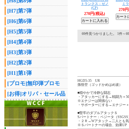
[H8]第8弾
トランクス：ゼノ
ミラ 
(CP)
270
[H7]第7弾
270円(税込)
[H6]第6弾
[H5]第5弾
69件見つかりました。 1件～69
[H4]第4弾
[H3]第3弾
[H2]第2弾
[H1]第1弾
HGD5-35 UR
[プロモ]無印弾プロモ
孫悟空（ゴッドかめはめ波）
[お得]オリパ・セール品
■穏やかで冷静な闘志
・アタッカーにする→戦闘力＋500
※エナジーは関係ない
・サポーターにする→エナジー＋
■堅牢のダブルアタックＳ
Sパートナー：ベジータ（SSGSS
・２Ｒ→Wアタック→二人とも
※Ｓパートナーの場合、効果UP