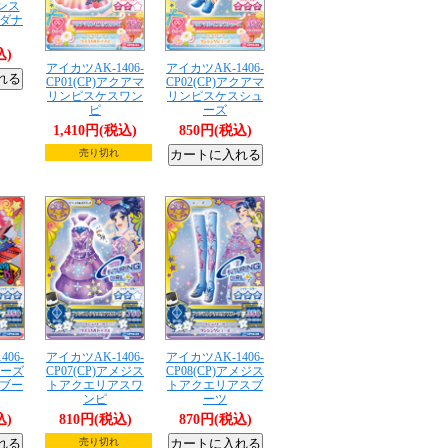
インス
ダナ
込)
アイカツAK-1406-
アイカツAK-1406-
CP01(CP)アクアマ
CP02(CP)アクアマ
リンピスケスワン
リンピスケスシュ
ピ
ーズ
1,410円(税込)
850円(税込)
売り切れ
06-
アイカツAK-1406-
アイカツAK-1406-
パーズ
CP07(CP)アメジス
CP08(CP)アメジス
ブー
トアクエリアスワ
トアクエリアスブ
ンピ
ーツ
込)
810円(税込)
870円(税込)
売り切れ