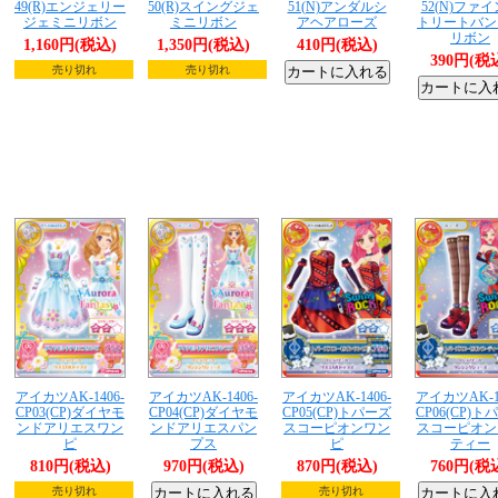
49(R)エンジェリー
50(R)スイングジェ
51(N)アンダルシ
52(N)ファ
ジェミニリボン
ミニリボン
アヘアローズ
トリートバン
リボン
1,160円(税込)
1,350円(税込)
410円(税込)
390円(税
売り切れ
売り切れ
アイカツAK-1406-
アイカツAK-1406-
アイカツAK-1406-
アイカツAK-14
CP03(CP)ダイヤモ
CP04(CP)ダイヤモ
CP05(CP)トパーズ
CP06(CP)ト
ンドアリエスワン
ンドアリエスパン
スコーピオンワン
スコーピオン
ピ
プス
ピ
ティー
810円(税込)
970円(税込)
870円(税込)
760円(税
売り切れ
売り切れ