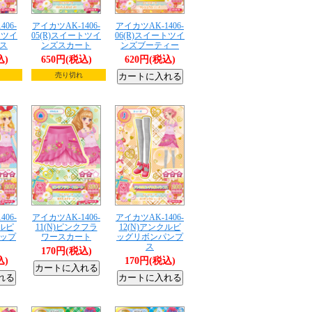
06-
アイカツAK-1406-
アイカツAK-1406-
トツイ
05(R)スイートツイ
06(R)スイートツイ
ス
ンズスカート
ンズブーティー
込)
650円(税込)
620円(税込)
売り切れ
06-
アイカツAK-1406-
アイカツAK-1406-
テルピ
11(N)ピンクフラ
12(N)アンクルビ
ップ
ワースカート
ッグリボンパンプ
ス
170円(税込)
込)
170円(税込)