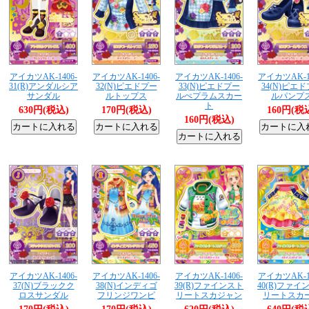
アイカツAK-1406-
アイカツAK-1406-
アイカツAK-1406-
アイカツAK-14
31(R)アンダルシア
32(N)ピエドプー
33(N)ピエドプー
34(N)ピエ
サンダル
ルトップス
ルぺプラムスカー
ルパンプ
ト
630円(税込)
170円(税込)
160円(税
160円(税込)
アイカツAK-1406-
アイカツAK-1406-
アイカツAK-1406-
アイカツAK-14
37(N)ブラックク
38(N)インディゴ
39(R)ファインスト
40(R)ファイ
ロスサンダル
フリンジワンピ
リートスカジャン
リートスカ