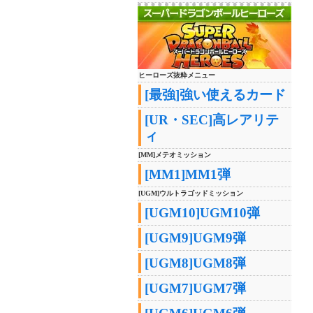
ヒーローズ抜粋メニュー
[最強]強い使えるカード
[UR・SEC]高レアリテ
ィ
[MM]メテオミッション
[MM1]MM1弾
[UGM]ウルトラゴッドミッション
[UGM10]UGM10弾
[UGM9]UGM9弾
[UGM8]UGM8弾
[UGM7]UGM7弾