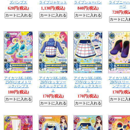
ズパンプス
ライプジャケット
ライプショーパン
ライプニーハ
ーツ
620円(税込)
1,130円(税込)
840円(税込)
720円(税
アイカツAK-1406-
アイカツAK-1406-
アイカツAK-1406-
アイカツAK-14
25(N)ジオメトリ
26(N)タッタソー
27(N)タッタソー
28(N)スリ
ックパンプス
ルチェックビスチ
ルチェックスカー
ンブーティ
ェ
ト
180円(税込)
170円(税
170円(税込)
170円(税込)