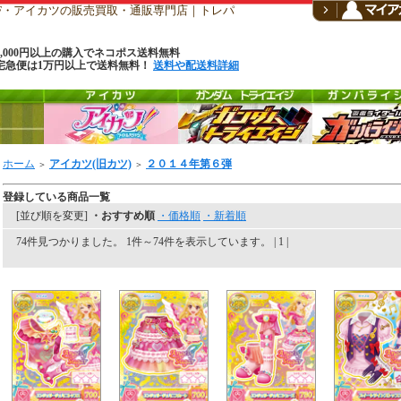
CF・アイカツの販売買取・通販専門店｜トレパ
6,000円以上の購入でネコポス送料無料
宅急便は1万円以上で送料無料！
送料や配送料詳細
ホーム
アイカツ(旧カツ)
２０１４年第６弾
＞
＞
登録している商品一覧
[並び順を変更]
・おすすめ順
・価格順
・新着順
74件見つかりました。 1件～74件を表示しています。 | 1 |