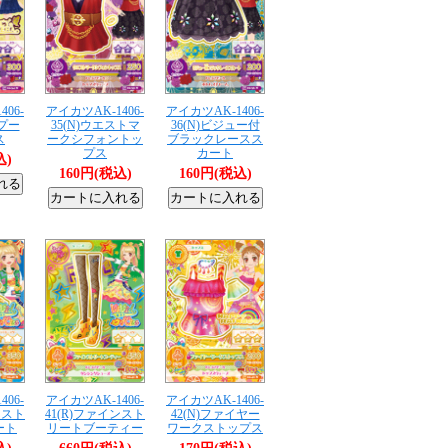
06-
アイカツAK-1406-
アイカツAK-1406-
ドプー
35(N)ウエストマ
36(N)ビジュー付
ス
ークシフォントッ
ブラックレースス
プス
カート
込)
160円(税込)
160円(税込)
06-
アイカツAK-1406-
アイカツAK-1406-
ンスト
41(R)ファインスト
42(N)ファイヤー
ート
リートブーティー
ワークストップス