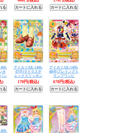
込)
660円(税込)
170円(税込)
06-
アイカツAK-1406-
アイカツAK-1406-
ミンオ
47(N)マドラスチ
48(R)プレイングト
パン
ェックスリッポン
ランプワンピ
込)
170円(税込)
670円(税込)
06-