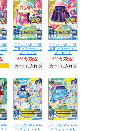
06-
アイカツAK-1406-
アイカツAK-1406-
グジェ
17(R)ビターツイン
18(R)ビターツイン
ズ
ズトップス
ズスカート
込)
620円(税込)
620円(税込)
06-
アイカツAK-1406-
アイカツAK-1406-
ムスト
23(N)ジオメトリ
24(N)ジオメトリ