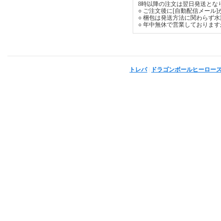
8時以降の注文は翌日発送とな
○ ご注文後に[自動配信メール
○ 梱包は発送方法に関わらず
○ 年中無休で営業しておりま
トレパ
|
ドラゴンボールヒーロー