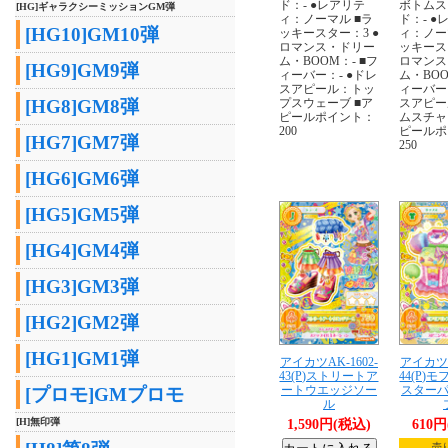
ド：- ●レアリテ
ボトムス
[HG]ギャラクシーミッションGM弾
ィ：ノーマル ■ラ
ド：- ●
[HG10]GM10弾
ッキースター：3 ●
ィ：ノー
ロマンス・ドリー
ッキース
ム・BOOM：- ■フ
ロマンス
[HG9]GM9弾
ィーバー：- ●ドレ
ム・BOO
スアピール：トッ
ィーバー：
プスウェーブ ■ア
スアピー
[HG8]GM8弾
ピールポイント：
ムスチャ
200
ピールポ
[HG7]GM7弾
250
[HG6]GM6弾
[HG5]GM5弾
[HG4]GM4弾
[HG3]GM3弾
[HG2]GM2弾
[HG1]GM1弾
アイカツAK-1602-
アイカツA
43(P)ストリートア
44(P)
ートウエッジソー
スター
[プロモ]GMプロモ
ル
[H]無印弾
1,590円(税込)
610
売