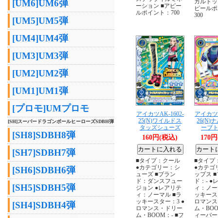
[UM6]UM6弾
カルトッ
ーション ■アピー
ピールポ
ルポイント：700
300
[UM5]UM5弾
[UM4]UM4弾
[UM3]UM3弾
[UM2]UM2弾
[UM1]UM1弾
[プロモ]UMプロモ
アイカツAK-1602-
アイカツA
25(N)ワイルドス
26(N
[SH]スーパードラゴンボールヒーローズSDBH弾
タッズシューズ
ーブ
[SH8]SDBH8弾
160円(税込)
170
[SH7]SDBH7弾
■タイプ：クール
■タイプ
●カテゴリー：シ
●カテゴ
[SH6]SDBH6弾
ューズ ■ブラン
ップス 
ド：ダンスフュー
ド：- ●
[SH5]SDBH5弾
ジョン ●レアリテ
ィ：ノー
ィ：ノーマル ■ラ
ッキース
ッキースター：3 ●
ロマンス
[SH4]SDBH4弾
ロマンス・ドリー
ム・BOO
ム・BOOM：- ■フ
ィーバー：