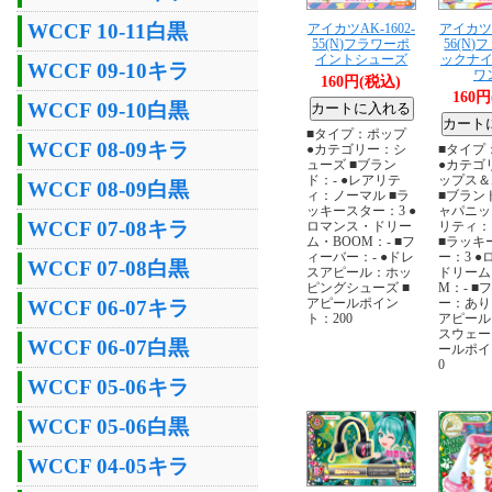
WCCF 10-11白黒
アイカツAK-1602-
アイカツA
55(N)フラワーポ
56(N
イントシューズ
ックナ
WCCF 09-10キラ
ワ
160円(税込)
160
WCCF 09-10白黒
■タイプ：ポップ
WCCF 08-09キラ
●カテゴリー：シ
■タイプ
ューズ ■ブラン
●カテゴ
ド：- ●レアリテ
ップス＆
WCCF 08-09白黒
ィ：ノーマル ■ラ
■ブラン
ッキースター：3 ●
ャパニッ
WCCF 07-08キラ
ロマンス・ドリー
リティ：
ム・BOOM：- ■フ
■ラッキ
ィーバー：- ●ドレ
ー：3 
WCCF 07-08白黒
スアピール：ホッ
ドリーム
ピングシューズ ■
M：- ■
アピールポイン
ー：あり
WCCF 06-07キラ
ト：200
アピール
スウェー
WCCF 06-07白黒
ールポイ
0
WCCF 05-06キラ
WCCF 05-06白黒
WCCF 04-05キラ