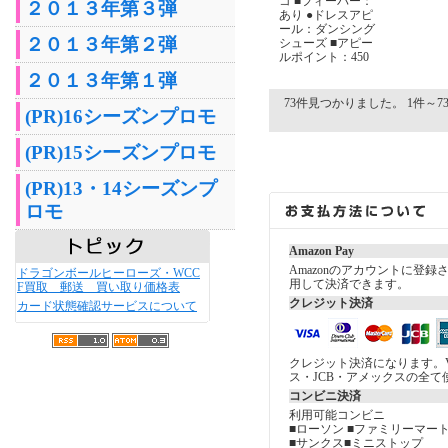
コ ■フィーバー：
２０１３年第３弾
あり ●ドレスアピ
ール：ダンシング
２０１３年第２弾
シューズ ■アピー
ルポイント：450
２０１３年第１弾
73件見つかりました。 1件～73
(PR)16シーズンプロモ
(PR)15シーズンプロモ
(PR)13・14シーズンプ
ロモ
Amazon Pay
Amazonのアカウントに登
ドラゴンボールヒーローズ・WCC
用して決済できます。
F買取 郵送 買い取り価格表
クレジット決済
カード状態確認サービスについて
クレジット決済になります。V
ス・JCB・アメックスの全て
コンビニ決済
利用可能コンビニ
■ローソン ■ファミリーマート
■サンクス■ミニストップ