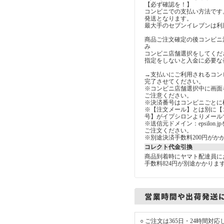
【必ず確認を！】
コンビニでの支払い方法です
発送となります。
最大手のセブンイレブンは利
商品ご注文確定の後コンビニ
み
コンビニ店舗選択をしてくだ
指定をしないと入金に必要な
→支払いにご利用されるコン
完了させてください。
※コンビニ店舗選択中に画面
ご注意ください。
※決済番号はコンビニごとに
※【注文メール】とは別に【
号】がイプシロンよりメール
※送信元ドメイン：epsilon
ご注文ください。
※別途決済手数料200円がか
コレクト代金引換
商品到着時にヤマト配達員に
手数料824円が別途かかりま
○ ご注文は365日・24時間