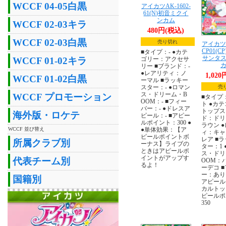
WCCF 04-05白黒
アイカツAK-1602-
61(N)初音ミクイ
ンカム
WCCF 02-03キラ
480円(税込)
WCCF 02-03白黒
売り切れ
アイカツA
CP01(
■タイプ：- ●カテ
サンタ
ゴリー：アクセサ
WCCF 01-02キラ
リー ■ブランド：-
●レアリティ：ノ
1,02
WCCF 01-02白黒
ーマル ■ラッキー
スター：- ●ロマン
売
ス・ドリーム・B
WCCF プロモーション
■タイプ
OOM：- ■フィー
ト ●カ
バー：- ●ドレスア
トップス
海外版・ロケテ
ピール：- ■アピー
ド：ドリ
ルポイント：300 ●
ラウン 
●単体効果：【ア
WCCF 並び替え
ィ：キャ
ピールポイントボ
レア ■
所属クラブ別
ーナス】ライブの
ター：1 
ときはアピールポ
ス・ドリ
イントがアップす
代表チーム別
OOM：
るよ！
ーデコ 
ー：あり
国籍別
アピール
カルトッ
ピールポ
350