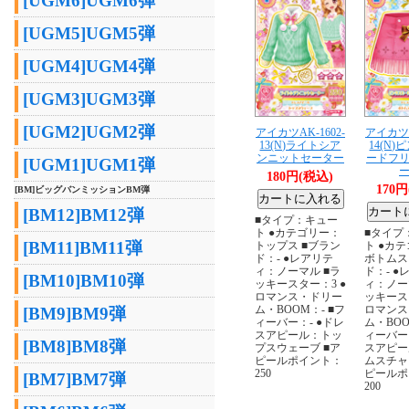
[UGM6]UGM6弾
[UGM5]UGM5弾
[UGM4]UGM4弾
[UGM3]UGM3弾
[UGM2]UGM2弾
アイカツAK-1602-
アイカツA
13(N)ライトシア
14(N
ンニットセーター
ードフ
[UGM1]UGM1弾
180円(税込)
170
[BM]ビッグバンミッションBM弾
[BM12]BM12弾
■タイプ：キュー
ト ●カテゴリー：
■タイプ
[BM11]BM11弾
トップス ■ブラン
ト ●カ
ド：- ●レアリテ
ボトムス
ィ：ノーマル ■ラ
ド：- ●
[BM10]BM10弾
ッキースター：3 ●
ィ：ノー
ロマンス・ドリー
ッキース
ム・BOOM：- ■フ
ロマンス
[BM9]BM9弾
ィーバー：- ●ドレ
ム・BOO
スアピール：トッ
ィーバー：
[BM8]BM8弾
プスウェーブ ■ア
スアピー
ピールポイント：
ムスチャ
250
ピールポ
[BM7]BM7弾
200