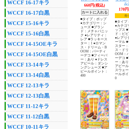
WCCF 16-17キラ
ル
660円(税込)
170
WCCF 16-17白黒
売
■タイプ：ポップ
■タイプ
WCCF 15-16キラ
●カテゴリー：シ
●カテゴ
ューズ ■ブラン
ップス 
ド：メチャパニッ
WCCF 15-16白黒
ド：ビビ
ク ●レアリティ：
●レアリ
レア ■ラッキース
ーマル 
WCCF 14-15OEキラ
ター：1 ●ロマン
スター：
ス・ドリーム・B
ス・ドリ
OOM：パーティ
WCCF 14-15OE白黒
OOM：
ーデコ ■フィーバ
ーデコ 
ー：あり ●ドレス
ー：あり
アピール：ダンシ
WCCF 13-14キラ
アピール
ングシューズ ■ア
スウェー
ピールポイント：
ールポイ
WCCF 13-14白黒
400
0
WCCF 12-13キラ
WCCF 12-13白黒
WCCF 11-12キラ
WCCF 11-12白黒
WCCF 10-11キラ