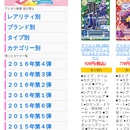
アイカツ検索 並び替え
レアリティ別
ブランド別
タイプ別
アイカツAK-1602-
アイカツA
カテゴリー別
CP06(CP)ブラック
CP07(
サンタエナメルブ
スクレ
弾ごとカード一覧
ーツ
２０１６年第４弾
920円(税込)
770
売り切れ
売
２０１６年第３弾
■タイプ：クール
■タイプ
●カテゴリー：シ
ー ●カ
２０１６年第２弾
ューズ ■ブラン
トップス
ド：ロリゴシック
ド：ドー
●レアリティ：キ
ル ●レ
２０１６年第１弾
ャンペーンレア ■
キャンペ
ラッキースター：
■ラッキ
1 ●ロマンス・ドリ
ー：1 
２０１５年第６弾
ーム・BOOM：パ
ドリーム
ーティーデコ ■フ
M：パー
２０１５年第５弾
ィーバー：あり ●
コ ■フ
ドレスアピール：
あり ●
ダンシングシュー
ール：リ
２０１５年第４弾
ズ ■アピールポイ
トップス