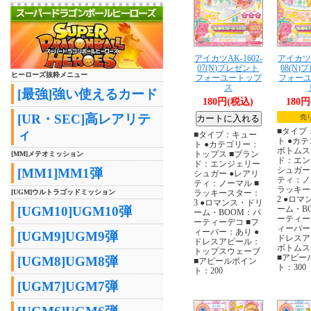
アイカツAK-1602-
アイカツA
07(N)プレゼント
08(N
ヒーローズ抜粋メニュー
フォーユートップ
フォー
ス
[最強]強い使えるカード
180円(税込)
180
[UR・SEC]高レアリテ
売
■タイプ
ィ
■タイプ：キュー
ト ●カ
ト ●カテゴリー：
ボトムス
トップス ■ブラン
[MM]メテオミッション
ド：エン
ド：エンジェリー
シュガー
[MM1]MM1弾
シュガー ●レアリ
ティ：ノ
ティ：ノーマル ■
ラッキー
[UGM]ウルトラゴッドミッション
ラッキースター：
2 ●ロ
3 ●ロマンス・ドリ
[UGM10]UGM10弾
ーム・B
ーム・BOOM：パ
ーティー
ーティーデコ ■フ
ィーバー
ィーバー：あり ●
[UGM9]UGM9弾
ドレスア
ドレスアピール：
ボトムス
トップスウェーブ
■アピー
[UGM8]UGM8弾
■アピールポイン
ト：300
ト：200
[UGM7]UGM7弾