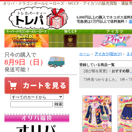
オリパ・ドラゴンボールヒーローズ・WCCF・アイカツの販売買取・通
6,000円以上の購入でネコポス送料
宅急便は1万円以上で送料無料！
只今の購入で
ホーム
アイカツ(旧カツ)
２
＞
＞
8月9日（日）
登録している商品一覧
発送可能！
[並び順を変更]
・おすすめ順
73件見つかりました。 1件～73