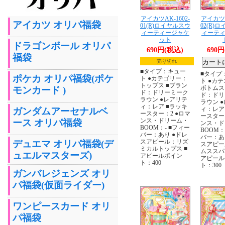
アイカツAK-1602-
アイカツA
アイカツ オリパ福袋
01(R)ロイヤルスウ
02(R)
ィーティージャケ
ィーテ
ット
ドラゴンボール オリパ
690円(税込)
690
福袋
売り切れ
■タイプ：キュー
■タイプ
ポケカ オリパ福袋(ポケ
ト ●カテゴリー：
ト ●カ
トップス ■ブラン
ボトムス
モンカード )
ド：ドリーミーク
ド：ドリ
ラウン ●レアリテ
ラウン 
ィ：レア ■ラッキ
ィ：レア
ガンダムアーセナルベ
ースター：2 ●ロマ
ースター
ンス・ドリーム・
ース オリパ福袋
ンス・ド
BOOM：- ■フィー
BOOM：
バー：あり ●ドレ
バー：あ
スアピール：リズ
デュエマ オリパ福袋(デ
スアピー
ミカルトップス ■
ムススパ
ュエルマスターズ)
アピールポイン
アピール
ト：400
ト：300
ガンバレジェンズ オリ
パ福袋(仮面ライダー)
ワンピースカード オリ
パ福袋