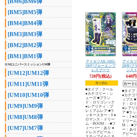
[BM6]BM6弾
[BM5]BM5弾
[BM4]BM4弾
[BM3]BM3弾
[BM2]BM2弾
[BM1]BM1弾
アイカツAK-1602-
アイカツA
[UM]ユニバースミッションUM弾
19(P)ブルーエンプ
20(R)
レスブーツ
ンス
[UM12]UM12弾
720円(税込)
640
[UM11]UM11弾
売り切れ
■タイプ：クール
■タイプ
●カテゴリー：シ
[UM10]UM10弾
●カテゴ
ューズ ■ブラン
ップス 
ド：ロリゴシック
ド：ロリ
[UM9]UM9弾
●レアリティ：プ
●レアリ
レミアムレア ■ラ
ア ■ラ
ッキースター：0 ●
[UM8]UM8弾
ー：2 
ロマンス・ドリー
ドリーム
ム・BOOM：- ■フ
M：- ■
[UM7]UM7弾
ィーバー：あり ●
ー：あり
ドレスアピール：
アピール
ステップイルミネ