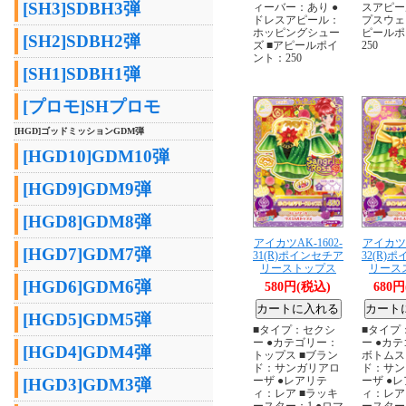
[SH3]SDBH3弾
ィーバー：あり ●
スアピー
ドレスアピール：
プスウェ
ホッピングシュー
ピールポ
[SH2]SDBH2弾
ズ ■アピールポイ
250
ント：250
[SH1]SDBH1弾
[プロモ]SHプロモ
[HGD]ゴッドミッションGDM弾
[HGD10]GDM10弾
[HGD9]GDM9弾
[HGD8]GDM8弾
アイカツAK-1602-
アイカツA
[HGD7]GDM7弾
31(R)ポインセチア
32(R)
リーストップス
リース
[HGD6]GDM6弾
580円(税込)
680
[HGD5]GDM5弾
■タイプ：セクシ
■タイプ
ー ●カテゴリー：
ー ●カ
[HGD4]GDM4弾
トップス ■ブラン
ボトムス
ド：サンガリアロ
ド：サン
ーザ ●レアリテ
ーザ ●
[HGD3]GDM3弾
ィ：レア ■ラッキ
ィ：レア
ースター：1 ●ロマ
ースター