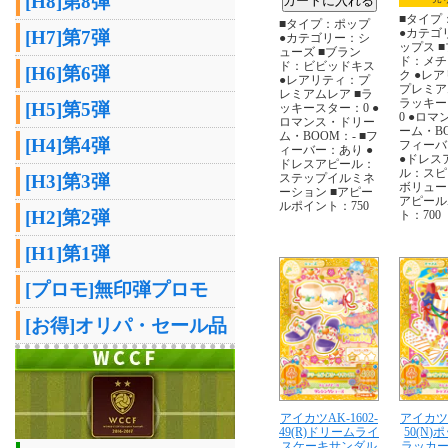
[H8]第8弾
■タイプ
■タイプ：ポップ
●カテゴ
[H7]第7弾
●カテゴリー：シ
ップス 
ューズ ■ブラン
ド：メチ
ド：ビビッドキス
[H6]第6弾
ク ●レ
●レアリティ：プ
プレミア
レミアムレア ■ラ
ラッキー
[H5]第5弾
ッキースター：0 ●
0 ●ロ
ロマンス・ドリー
ーム・BO
ム・BOOM：- ■フ
[H4]第4弾
フィーバ
ィーバー：あり ●
●ドレス
ドレスアピール：
ル：スピ
ステップイルミネ
[H3]第3弾
ボリュー
ーション ■アピー
アピール
ルポイント：750
[H2]第2弾
ト：700
[H1]第1弾
[プロモ]無印弾プロモ
[お得]オリパ・セール品
アイカツAK-1602-
アイカツA
49(R)ドリームライ
50(N
スケーキサンダル
ラッカ