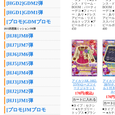
[HGD2]GDM2弾
ンス・ドリーム・
ンス・ド
BOOM：パーティ
BOOM
ーデコ ■フィーバ
ーデコ 
[HGD1]GDM1弾
ー：あり ●ドレス
ー：あり
アピール：リズミ
アピール
[プロモ]GDMプロモ
カルトップス ■ア
ススパイ
ピールポイント：
ピールポ
450
400
[HJ]邪悪龍ミッションJM弾
[HJ8]JM8弾
[HJ7]JM7弾
[HJ6]JM6弾
[HJ5]JM5弾
[HJ4]JM4弾
アイカツAK-1602-
アイカツA
[HJ3]JM3弾
37(N)ローズツイ
38(N
ードジャケット
ルト付
[HJ2]JM2弾
カ
170円(税込)
170
[HJ1]JM1弾
■タイプ：セクシ
[プロモ]JMプロモ
ー ●カテゴリー：
■タイプ
トップス ■ブラン
ー ●カ