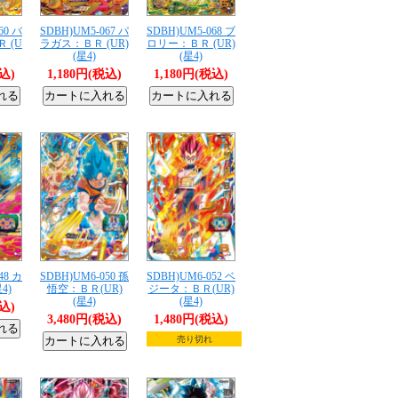
60 バ
SDBH)UM5-067 パ
SDBH)UM5-068 ブ
 (U
ラガス：ＢＲ (UR)
ロリー：ＢＲ (UR)
(星4)
(星4)
税込)
1,180円(税込)
1,180円(税込)
48 カ
SDBH)UM6-050 孫
SDBH)UM6-052 ベ
4)
悟空：ＢＲ(UR)
ジータ：ＢＲ(UR)
(星4)
(星4)
税込)
3,480円(税込)
1,480円(税込)
売り切れ