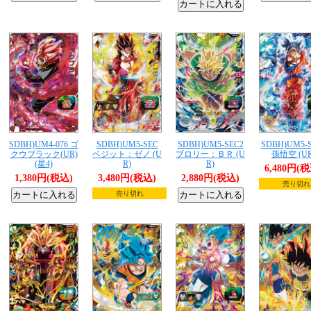
SDBH)UM4-076 ゴ
SDBH)UM5-SEC
SDBH)UM5-SEC2
SDBH)UM5-
クウブラック(UR)
ベジット：ゼノ (U
ブロリー：ＢＲ (U
孫悟空 (UR
(星4)
R)
R)
6,480円(
1,380円(税込)
3,480円(税込)
2,880円(税込)
売り切れ
売り切れ