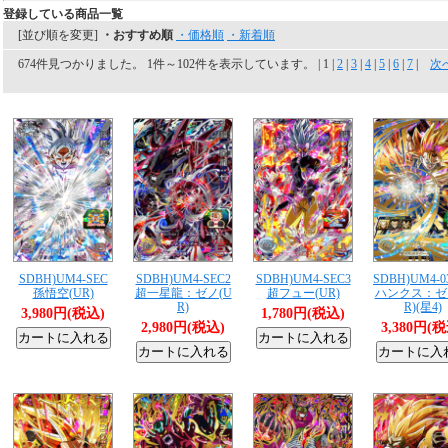
登録している商品一覧
[並び順を変更]
・おすすめ順
・価格順
・新着順
674件見つかりました。 1件～102件を表示しています。 | 1 |
2
|
3
|
4
|
5
|
6
|
7
|
次
SDBH)UM4-SEC
SDBH)UM4-SEC2
SDBH)UM4-SEC3
SDBH)UM4-0
孫悟空(UR)
超一星龍：ゼノ(U
超フュー(UR)
ハンクス：ゼ
R)
R)(星4)
3,980円(税込)
1,780円(税込)
2,980円(税込)
3,380円(