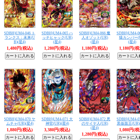
SDBH)UM4-046 ト
SDBH)UM4-065 ハ
SDBH)UM4-066 魔
SDBH)UM4-0
ランクス：未来(U
ッチヒャック(UR)
人オゾット(UR)
猿カンバー(U
R)(星4)
(星4)
(星4)
(星4)
1,480円(税込)
1,280円(税込)
1,180円(税込)
1,180円(
SDBH)UM4-070 ヤ
SDBH)UM4-071 大
SDBH)UM4-072 悪
SDBH)UM4-0
ムチャ(UR)(星4)
神官(UR)(星4)
のサイヤ人(UR)
黒仮面王(UR)(
(星4)
1,880円(税込)
3,380円(税込)
1,080円(
1,280円(税込)