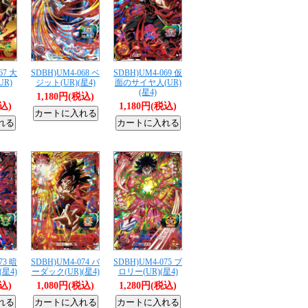
67 大
SDBH)UM4-068 ベ
SDBH)UM4-069 仮
R)
ジット(UR)(星4)
面のサイヤ人(UR)
(星4)
1,180円(税込)
税込)
1,180円(税込)
73 暗
SDBH)UM4-074 バ
SDBH)UM4-075 ブ
星4)
ーダック(UR)(星4)
ロリー(UR)(星4)
税込)
1,080円(税込)
1,280円(税込)