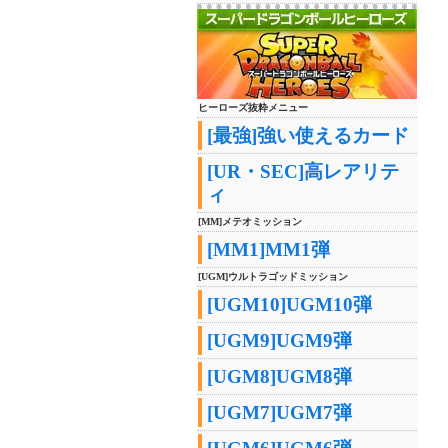
ヒーローズ抜粋メニュー
[最強]強い使えるカード
[UR・SEC]高レアリテ
ィ
[MM]メテオミッション
[MM1]MM1弾
[UGM]ウルトラゴッドミッション
[UGM10]UGM10弾
[UGM9]UGM9弾
[UGM8]UGM8弾
[UGM7]UGM7弾