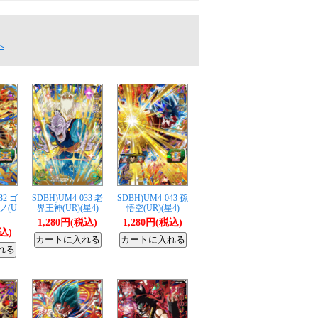
へ
32 ゴ
SDBH)UM4-033 老
SDBH)UM4-043 孫
ノ(U
界王神(UR)(星4)
悟空(UR)(星4)
1,280円(税込)
1,280円(税込)
税込)