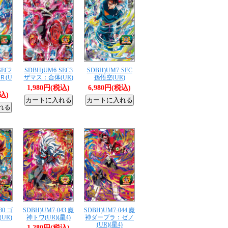
SEC2
SDBH)UM6-SEC3
SDBH)UM7-SEC
Ｒ(U
ザマス：合体(UR)
孫悟空(UR)
1,980円(税込)
6,980円(税込)
税込)
30 ゴ
SDBH)UM7-043 魔
SDBH)UM7-044 魔
UR)
神トワ(UR)(星4)
神ダーブラ：ゼノ
(UR)(星4)
1,280円(税込)