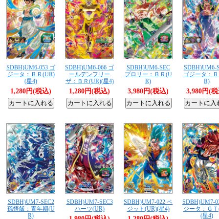
SDBH)UM6-053 ゴ
SDBH)UM6-066 ゴ
SDBH)UM6-SEC
SDBH)UM6-
ジータ：ＢＲ(UR)
ールデンフリー
ブロリー：ＢＲ(U
ゴジータ：Ｂ
(星4)
ザ：ＢＲ(UR)(星4)
R)
R)
1,280円(税込)
1,280円(税込)
3,980円(税込)
3,980円(
SDBH)UM7-SEC2
SDBH)UM7-SEC3
SDBH)UM7-022 ベ
SDBH)UM7-0
孫悟飯：青年期(U
ハーツ(UR)
ジット(UR)(星4)
ジータ：ＧＴ(
R)
(星4)
1,980円(税込)
1,280円(税込)