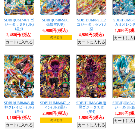
SDBH)UM7-071 ゴ
SDBH)UM8-SEC
SDBH)UM8-SEC2
SDBH)UM8-
ジータ：ＢＲ(UR)
孫悟空(UR)
ゴジータ：ゼノ(U
カミオレン(U
(星4)
R)
6,980円(税込)
1,980円(
2,480円(税込)
4,980円(税込)
売り切れ
SDBH)UM8-046 魔
SDBH)UM8-047 フ
SDBH)UM8-048 暗
SDBH)UM8-0
神グレイビー(UR)
ィン(UR)(星4)
黒ゴジータ(UR)
ジータ(UR)(
(星4)
(星4)
2,980円(税込)
1,280円(
1,180円(税込)
1,980円(税込)
売り切れ