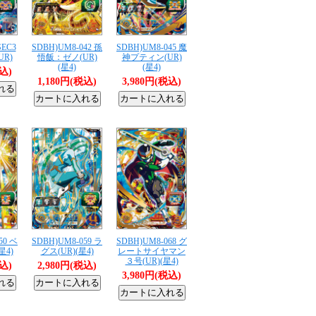
SEC3
SDBH)UM8-042 孫
SDBH)UM8-045 魔
R)
悟飯：ゼノ(UR)
神プティン(UR)
(星4)
(星4)
税込)
1,180円(税込)
3,980円(税込)
50 ベ
SDBH)UM8-059 ラ
SDBH)UM8-068 グ
星4)
グス(UR)(星4)
レートサイヤマン
３号(UR)(星4)
税込)
2,980円(税込)
3,980円(税込)