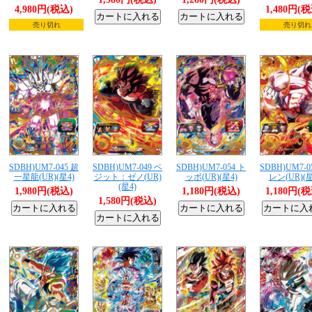
4,980円(税込)
1,480円(
売り切れ
売り切れ
SDBH)UM7-045 超
SDBH)UM7-049 ベ
SDBH)UM7-054 ト
SDBH)UM7-0
一星龍(UR)(星4)
ジット：ゼノ(UR)
ッポ(UR)(星4)
レン(UR)(星
(星4)
1,980円(税込)
1,180円(税込)
1,180円(
1,580円(税込)