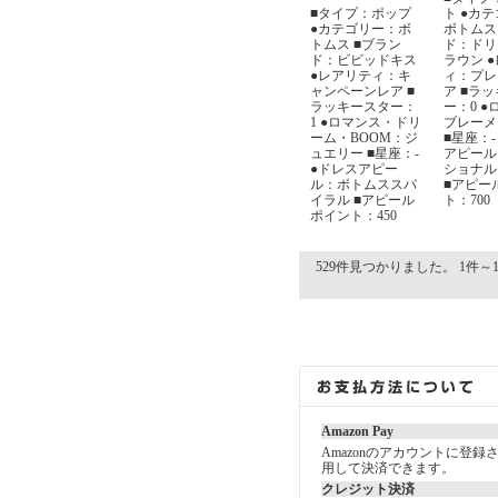
■タイプ：ポップ
ト ●カ
●カテゴリー：ボ
ボトムス
トムス ■ブラン
ド：ドリ
ド：ビビッドキス
ラウン 
●レアリティ：キ
ィ：プレ
ャンペーンレア ■
ア ■ラ
ラッキースター：
ー：0 
1 ●ロマンス・ドリ
ブレーメ
ーム・BOOM：ジ
■星座：-
ュエリー ■星座：-
アピール
●ドレスアピー
ショナル
ル：ボトムススパ
■アピー
イラル ■アピール
ト：700
ポイント：450
529件見つかりました。 1件～1
Amazon Pay
Amazonのアカウントに登
用して決済できます。
クレジット決済