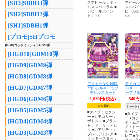
[SH3]SDBH3弾
スアピール：ボト
アピール
ムススパイラル ■
ススパイ
アピールポイン
ピールポ
[SH2]SDBH2弾
ト：400
350
[SH1]SDBH1弾
[プロモ]SHプロモ
[HGD]ゴッドミッションGDM弾
[HGD10]GDM10弾
[HGD9]GDM9弾
[HGD8]GDM8弾
アイカツAK-1603-
アイカツA
[HGD7]GDM7弾
27(P)シルキーラブ
30(R)
デビルスカート
ーフリ
[HGD6]GDM6弾
1,030円(税込)
540
売り切れ
[HGD5]GDM5弾
■タイプ：セクシ
■タイプ
ー ●カテゴリー：
ー ●カ
[HGD4]GDM4弾
ボトムス ■ブラン
ボトムス
ド：ドーリーデビ
ド：ドー
ル ●レアリティ：
ル ●レ
[HGD3]GDM3弾
プレミアムレア ■
レア ■
ラッキースター：
ター：2 