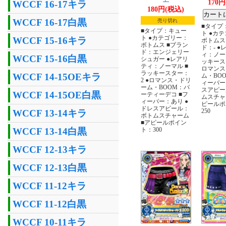
170
WCCF 16-17キラ
180円(税込)
WCCF 16-17白黒
売り切れ
■タイプ
■タイプ：キュー
ト ●カ
ト ●カテゴリー：
WCCF 15-16キラ
ボトムス
ボトムス ■ブラン
ド：- ●
ド：エンジェリー
ィ：ノー
WCCF 15-16白黒
シュガー ●レアリ
ッキース
ティ：ノーマル ■
ロマンス
ラッキースター：
WCCF 14-15OEキラ
ム・BOO
2 ●ロマンス・ドリ
ィーバー：
ーム・BOOM：パ
スアピー
WCCF 14-15OE白黒
ーティーデコ ■フ
ムスチャ
ィーバー：あり ●
ピールポ
ドレスアピール：
250
WCCF 13-14キラ
ボトムスチャーム
■アピールポイン
ト：300
WCCF 13-14白黒
WCCF 12-13キラ
WCCF 12-13白黒
WCCF 11-12キラ
WCCF 11-12白黒
WCCF 10-11キラ