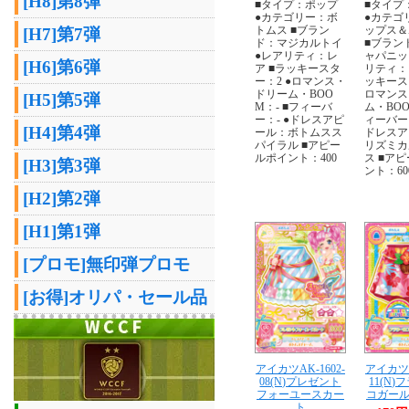
[H8]第8弾
■タイプ：ポップ
■タイプ
●カテゴリー：ボ
●カテゴ
トムス ■ブラン
ップス＆
[H7]第7弾
ド：マジカルトイ
■ブラン
●レアリティ：レ
ャパニッ
[H6]第6弾
ア ■ラッキースタ
リティ：
ー：2 ●ロマンス・
ッキース
ドリーム・BOO
ロマンス
[H5]第5弾
M：- ■フィーバ
ム・BOO
ー：- ●ドレスアピ
ィーバー
[H4]第4弾
ール：ボトムスス
ドレスア
パイラル ■アピー
リズミカ
ルポイント：400
ス ■ア
[H3]第3弾
ント：60
[H2]第2弾
[H1]第1弾
[プロモ]無印弾プロモ
[お得]オリパ・セール品
アイカツAK-1602-
アイカツA
08(N)プレゼント
11(N
フォーユースカー
コガー
ト