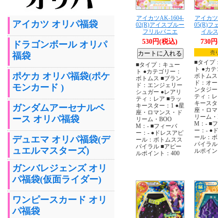
アイカツAK-1604-
アイカツA
アイカツ オリパ福袋
02(R)アイスブルー
05(R)
フリルパニエ
イル
530円(税込)
730
ドラゴンボール オリパ
売
福袋
■タイプ
■タイプ：キュー
ト ●カ
ト ●カテゴリー：
ポケカ オリパ福袋(ポケ
ボトムス
ボトムス ■ブラン
ド：オー
ド：エンジェリー
モンカード )
ンタジー
シュガー ●レアリ
ティ：レ
ティ：レア ■ラッ
キースタ
キースター：1 ●星
ガンダムアーセナルベ
座・ロマ
座・ロマンス・ド
リーム・
ース オリパ福袋
リーム・BOO
M：- ■
M：- ■フィーバ
ー：- ●
ー：- ●ドレスアピ
ール：ボ
デュエマ オリパ福袋(デ
ール：ボトムスス
パイラル
パイラル ■アピー
ュエルマスターズ)
ルポイン
ルポイント：400
ガンバレジェンズ オリ
パ福袋(仮面ライダー)
ワンピースカード オリ
パ福袋