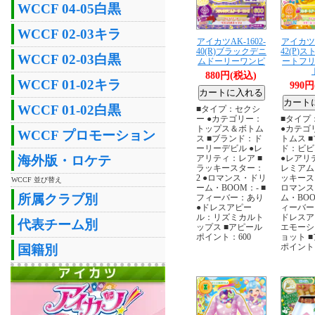
WCCF 04-05白黒
WCCF 02-03キラ
アイカツAK-1602-
アイカツA
40(R)ブラックデニ
42(P)
WCCF 02-03白黒
ムドーリーワンピ
ートフ
880円(税込)
WCCF 01-02キラ
990
WCCF 01-02白黒
■タイプ：セクシ
ー ●カテゴリー：
■タイプ
トップス＆ボトム
●カテゴ
WCCF プロモーション
ス ■ブランド：ド
トムス 
ーリーデビル ●レ
ド：ビビ
海外版・ロケテ
アリティ：レア ■
●レアリ
ラッキースター：
レミアム
2 ●ロマンス・ドリ
ッキース
WCCF 並び替え
ーム・BOOM：- ■
ロマンス
所属クラブ別
フィーバー：あり
ム・BOO
●ドレスアピー
ィーバー
ル：リズミカルト
ドレスア
代表チーム別
ップス ■アピール
エモーシ
ポイント：600
ョット 
ポイント：
国籍別