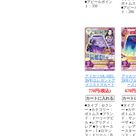
■アピールポイン
ボトムス
ト：350
■アピー
ト：200
アイカツAK-1601-
アイカツA
36(R)エレガントア
39(R)
メジストスカート
ース
770円(税込)
670
■タイプ：セクシ
■タイプ
ー ●カテゴリー：
ー ●カ
ボトムス ■ブラン
ボトムス
ド：ドーリーデビ
ド：サン
ル ●レアリティ：
ーザ ●
レア ■ラッキース
ィ：レア
ター：1 ●ロマン
ースター
ス・ドリーム・B
ンス・ド