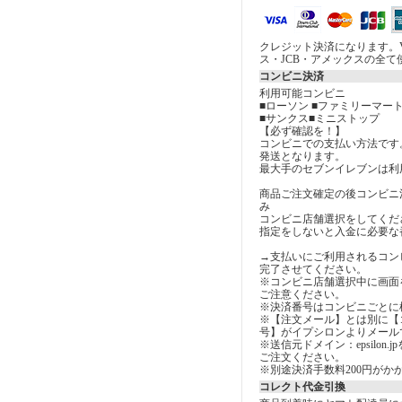
クレジット決済になります。V
ス・JCB・アメックスの全て
コンビニ決済
利用可能コンビニ
■ローソン ■ファミリーマート
■サンクス■ミニストップ
【必ず確認を！】
コンビニでの支払い方法です
発送となります。
最大手のセブンイレブンは利
商品ご注文確定の後コンビニ
み
コンビニ店舗選択をしてくだ
指定をしないと入金に必要な
→支払いにご利用されるコン
完了させてください。
※コンビニ店舗選択中に画面
ご注意ください。
※決済番号はコンビニごとに
※【注文メール】とは別に【
号】がイプシロンよりメール
※送信元ドメイン：epsilon
ご注文ください。
※別途決済手数料200円がか
コレクト代金引換