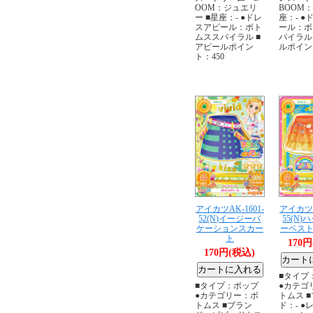
OOM：ジュエリ
BOOM：
ー ■星座：- ●ドレ
座：- ●
スアピール：ボト
ール：ボ
ムススパイラル ■
パイラル
アピールポイン
ルポイン
ト：450
アイカツAK-1601-
アイカツA
52(N)イージーバ
55(N
ケーションスカー
ーベス
ト
170
170円(税込)
■タイプ
■タイプ：ポップ
●カテゴ
●カテゴリー：ボ
トムス 
トムス ■ブラン
ド：- ●