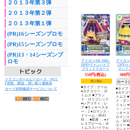
２０１３年第３弾
２０１３年第２弾
２０１３年第１弾
(PR)16シーズンプロモ
(PR)15シーズンプロモ
(PR)13・14シーズンプ
ロモ
アイカツAK-1601-
アイカツA
20(R)ヴァンパイア
23(N
ブラッドスカート
マンド
550円(税込)
380
ドラゴンボールヒーローズ・WCC
売り切れ
F買取 郵送 買い取り価格表
■タイプ：クール
■タイプ
カード状態確認サービスについて
●カテゴリー：ボ
●カテゴ
トムス ■ブラン
トムス 
ド：ロリゴシック
ド：ダン
●レアリティ：レ
ジョン 
ア ■ラッキースタ
ィ：ノー
ー：2 ●ロマンス・
ッキース
ドリーム・BOO
ロマンス
M：- ■星座：- ●ド
ム・BO
レスアピール：ボ
エリー ■
トムススパイラル
ドレスア