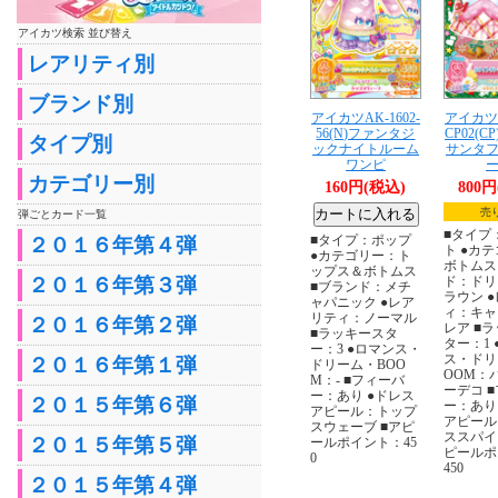
アイカツ検索 並び替え
レアリティ別
ブランド別
アイカツAK-1602-
アイカツA
56(N)ファンタジ
CP02(
タイプ別
ックナイトルーム
サンタ
ワンピ
カテゴリー別
160円(税込)
800
売
弾ごとカード一覧
■タイプ
■タイプ：ポップ
２０１６年第４弾
ト ●カ
●カテゴリー：ト
ボトムス
ップス＆ボトムス
２０１６年第３弾
ド：ドリ
■ブランド：メチ
ラウン 
ャパニック ●レア
ィ：キャ
リティ：ノーマル
２０１６年第２弾
レア ■
■ラッキースタ
ター：1 
ー：3 ●ロマンス・
ス・ドリ
２０１６年第１弾
ドリーム・BOO
OOM：
M：- ■フィーバ
ーデコ 
ー：あり ●ドレス
２０１５年第６弾
ー：あり
アピール：トップ
アピール
スウェーブ ■アピ
ススパイ
２０１５年第５弾
ールポイント：45
ピールポ
0
450
２０１５年第４弾