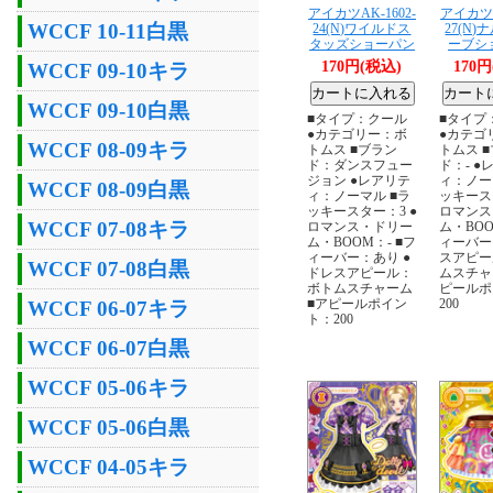
アイカツAK-1602-
アイカツA
WCCF 10-11白黒
24(N)ワイルドス
27(N
タッズショーパン
ーブシ
170円(税込)
170
WCCF 09-10キラ
WCCF 09-10白黒
■タイプ：クール
■タイプ
●カテゴリー：ボ
●カテゴ
WCCF 08-09キラ
トムス ■ブラン
トムス 
ド：ダンスフュー
ド：- ●
ジョン ●レアリテ
ィ：ノー
WCCF 08-09白黒
ィ：ノーマル ■ラ
ッキース
ッキースター：3 ●
ロマンス
WCCF 07-08キラ
ロマンス・ドリー
ム・BOO
ム・BOOM：- ■フ
ィーバー：
ィーバー：あり ●
スアピー
WCCF 07-08白黒
ドレスアピール：
ムスチャ
ボトムスチャーム
ピールポ
■アピールポイン
200
WCCF 06-07キラ
ト：200
WCCF 06-07白黒
WCCF 05-06キラ
WCCF 05-06白黒
WCCF 04-05キラ