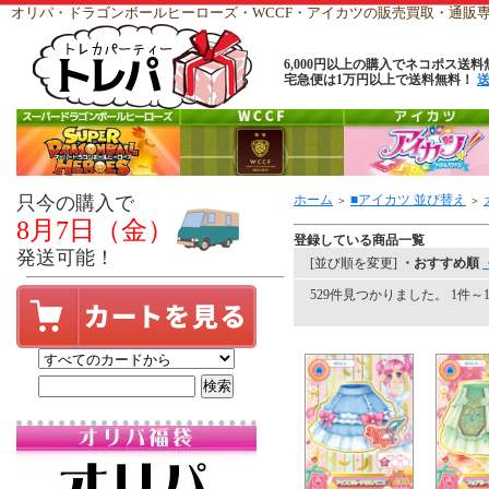
オリパ・ドラゴンボールヒーローズ・WCCF・アイカツの販売買取・通
6,000円以上の購入でネコポス送料
宅急便は1万円以上で送料無料！
只今の購入で
ホーム
■アイカツ 並び替え
＞
＞
8月7日（金）
登録している商品一覧
発送可能！
[並び順を変更]
・おすすめ順
529件見つかりました。 1件～1