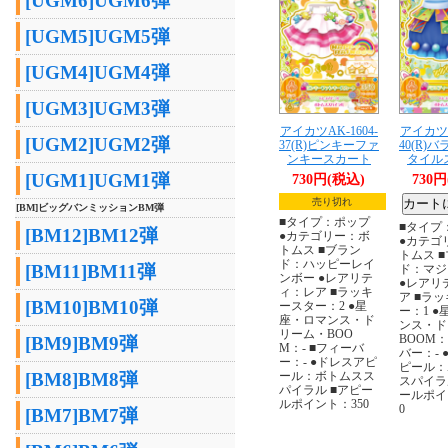
[UGM6]UGM6弾
[UGM5]UGM5弾
[UGM4]UGM4弾
[UGM3]UGM3弾
アイカツAK-1604-
アイカツA
[UGM2]UGM2弾
37(R)ピンキーファ
40(R)
ンキースカート
タイル
[UGM1]UGM1弾
730円(税込)
730
売り切れ
[BM]ビッグバンミッションBM弾
■タイプ：ポップ
■タイプ
[BM12]BM12弾
●カテゴリー：ボ
●カテゴ
トムス ■ブラン
トムス 
ド：ハッピーレイ
[BM11]BM11弾
ド：マジ
ンボー ●レアリテ
●レアリ
ィ：レア ■ラッキ
ア ■ラ
[BM10]BM10弾
ースター：2 ●星
ー：1 
座・ロマンス・ド
ンス・ド
リーム・BOO
BOOM：
[BM9]BM9弾
M：- ■フィーバ
バー：- 
ー：- ●ドレスアピ
ピール：
[BM8]BM8弾
ール：ボトムスス
スパイラ
パイラル ■アピー
ールポイ
ルポイント：350
0
[BM7]BM7弾