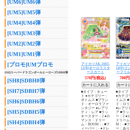
[UM6]UM6弾
[UM5]UM5弾
[UM4]UM4弾
[UM3]UM3弾
[UM2]UM2弾
[UM1]UM1弾
[プロモ]UMプロモ
アイカツAK-1603-
アイカツA
11(R)オーロラスタ
14(R)
ースカート
ーフリ
[SH]スーパードラゴンボールヒーローズSDBH弾
570円(税込)
700
[SH8]SDBH8弾
[SH7]SDBH7弾
■タイプ：キュー
■タイプ
ト ●カテゴリー：
●カテゴ
ボトムス ■ブラン
トムス 
[SH6]SDBH6弾
ド：オーロラファ
ド：ロリ
ンタジー ●レアリ
●レアリ
[SH5]SDBH5弾
ティ：レア ■ラッ
ア ■ラ
キースター：2 ●ロ
ー：2 
マンス・ドリー
ドリーム
[SH4]SDBH4弾
ム・BOOM：- ■フ
M：- ■
ィーバー：- ●ドレ
ー：あり