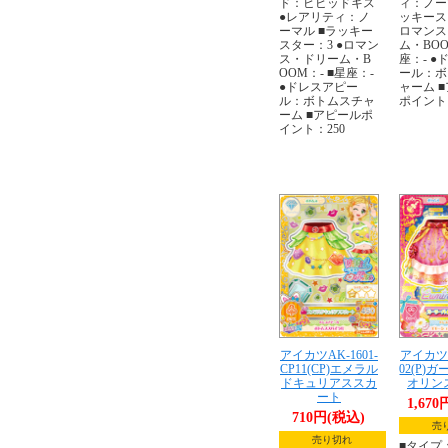
ド：ビビッドキス
ィ：ノー
●レアリティ：ノ
ッキース
ーマル ■ラッキー
ロマンス
スター：3 ●ロマン
ム・BOO
ス・ドリーム・B
座：- ●
OOM：- ■星座：-
ール：ボ
●ドレスアピー
ャーム 
ル：ボトムスチャ
ポイント：
ーム ■アピールポ
イント：250
アイカツAK-1601-
アイカツA
CP11(CP)エメラル
02(P)
ドキュリアススカ
オリン
ート
1,67
710円(税込)
売
売り切れ
■タイプ