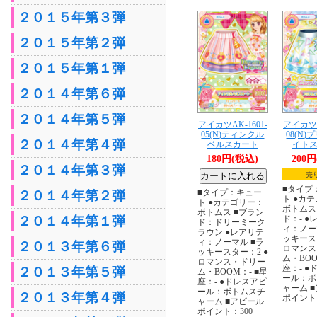
２０１５年第３弾
２０１５年第２弾
２０１５年第１弾
２０１４年第６弾
２０１４年第５弾
アイカツAK-1601-
アイカツA
05(N)ティンクル
08(N
２０１４年第４弾
ベルスカート
イト
180円(税込)
200
２０１４年第３弾
売
■タイプ
■タイプ：キュー
２０１４年第２弾
ト ●カ
ト ●カテゴリー：
ボトムス
ボトムス ■ブラン
２０１４年第１弾
ド：- ●
ド：ドリーミーク
ィ：ノー
ラウン ●レアリテ
ッキース
ィ：ノーマル ■ラ
２０１３年第６弾
ロマンス
ッキースター：2 ●
ム・BOO
ロマンス・ドリー
座：- ●
２０１３年第５弾
ム・BOOM：- ■星
ール：ボ
座：- ●ドレスアピ
ャーム 
ール：ボトムスチ
２０１３年第４弾
ポイント：
ャーム ■アピール
ポイント：300