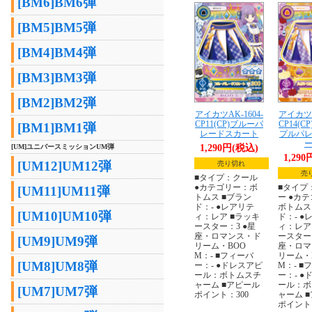
[BM6]BM6弾
[BM5]BM5弾
[BM4]BM4弾
[BM3]BM3弾
[BM2]BM2弾
アイカツAK-1604-
アイカツA
CP11(CP)ブルーパ
CP14(
[BM1]BM1弾
レードスカート
プルパ
[UM]ユニバースミッションUM弾
1,290円(税込)
1,29
[UM12]UM12弾
売り切れ
売
■タイプ：クール
●カテゴリー：ボ
■タイプ
[UM11]UM11弾
トムス ■ブラン
ー ●カ
ド：- ●レアリテ
ボトムス
[UM10]UM10弾
ィ：レア ■ラッキ
ド：- ●
ースター：3 ●星
ィ：レア
座・ロマンス・ド
ースター：
[UM9]UM9弾
リーム・BOO
座・ロマ
M：- ■フィーバ
リーム・
[UM8]UM8弾
ー：- ●ドレスアピ
M：- ■
ール：ボトムスチ
ー：- ●
ャーム ■アピール
ール：ボ
[UM7]UM7弾
ポイント：300
ャーム 
ポイント：