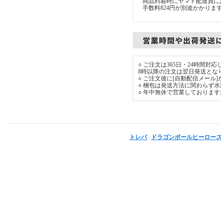
商品到着時にヤマト配達員に
手数料824円が別途かかりま
○ ご注文は365日・24時間
8時以降の注文は翌日発送とな
○ ご注文後に[自動配信メール
○ 梱包は発送方法に関わらず
○ 年中無休で営業しておりま
トレパ
|
ドラゴンボールヒーロー