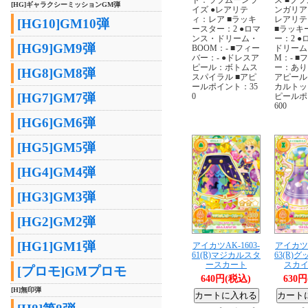
[HG]ギャラクシーミッションGM弾
イズ ●レアリテ
ンガリア
ィ：レア ■ラッキ
レアリテ
[HG10]GM10弾
ースター：2 ●ロマ
■ラッキ
ンス・ドリーム・
ー：2 
[HG9]GM9弾
BOOM：- ■フィー
ドリーム
バー：- ●ドレスア
M：- ■
ピール：ボトムス
ー：あり
[HG8]GM8弾
スパイラル ■アピ
アピール
ールポイント：35
カルトッ
[HG7]GM7弾
0
ピールポ
600
[HG6]GM6弾
[HG5]GM5弾
[HG4]GM4弾
[HG3]GM3弾
[HG2]GM2弾
[HG1]GM1弾
アイカツAK-1603-
アイカツA
61(R)マジカルスタ
63(R)
ースカート
スカ
[プロモ]GMプロモ
640円(税込)
630
[H]無印弾