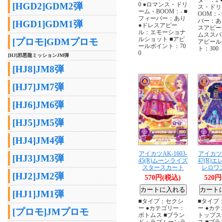
0 ●ロマンス・ドリ
[HGD2]GDM2弾
ス・ドリ
ーム・BOOM：- ■
OOM：-
フィーバー：あり
バー：あ
[HGD1]GDM1弾
●ドレスアピー
スアピー
ル：エモーショナ
ムススパ
ルショット ■アピ
[プロモ]GDMプロモ
アピール
ールポイント：70
ト：300
0
[HJ]邪悪龍ミッションJM弾
[HJ8]JM8弾
[HJ7]JM7弾
[HJ6]JM6弾
[HJ5]JM5弾
[HJ4]JM4弾
アイカツAK-1603-
アイカツA
[HJ3]JM3弾
45(R)ムーンライズ
47(R)
スタースカート
レロワ
[HJ2]JM2弾
570円(税込)
520
[HJ1]JM1弾
■タイプ：セクシ
■タイプ
ー ●カテゴリー：
ー ●カ
[プロモ]JMプロモ
ボトムス ■ブラン
トップス
ド：ラブムーンラ
ス ■ブ