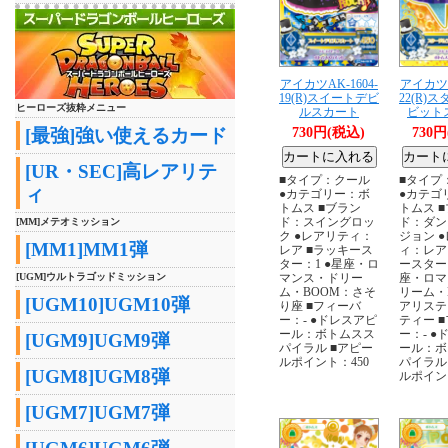
アイカツAK-1604-
アイカツA
19(R)スイートデビ
22(R)
ヒーローズ抜粋メニュー
ルスカート
ビット
[最強]強い使えるカード
730円(税込)
730
[UR・SEC]高レアリテ
■タイプ：クール
■タイプ
ィ
●カテゴリー：ボ
●カテゴ
トムス ■ブラン
トムス 
ド：スイングロッ
ド：ダン
[MM]メテオミッション
ク ●レアリティ：
ジョン 
[MM1]MM1弾
レア ■ラッキース
ィ：レア
ター：1 ●星座・ロ
ースター：
[UGM]ウルトラゴッドミッション
マンス・ドリー
座・ロマ
ム・BOOM：さそ
リーム・
[UGM10]UGM10弾
り座 ■フィーバ
アリステ
ー：- ●ドレスアピ
ティー 
ール：ボトムスス
ー：- ●
[UGM9]UGM9弾
パイラル ■アピー
ール：ボ
ルポイント：450
パイラル
[UGM8]UGM8弾
ルポイン
[UGM7]UGM7弾