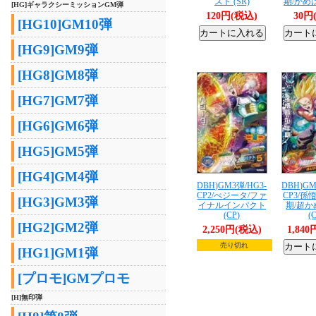
スト (SR)
期/かめは
[HG]ギャラクシーミッションGM弾
120円(税込)
30円
[HG10]GM10弾
[HG9]GM9弾
[HG8]GM8弾
[HG7]GM7弾
[HG6]GM6弾
[HG5]GM5弾
[HG4]GM4弾
DBH)GM3弾/HG3-
DBH)GM
CP2/べジータ/ファ
CP3/
[HG3]GM3弾
イナルインパクト
期/超
(CP)
(
[HG2]GM2弾
2,250円(税込)
1,84
売り切れ
[HG1]GM1弾
[プロモ]GMプロモ
[H]無印弾