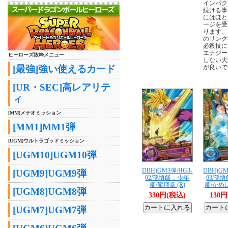
インパク
続ける事
にはほと
ージを受
ります。
のリンク
必殺技に
エナジー
ヒーローズ抜粋メニュー
しない大
[最強]強い使えるカード
が良いで
[UR・SEC]高レアリテ
ィ
[MM]メテオミッション
[MM1]MM1弾
[UGM]ウルトラゴッドミッション
[UGM10]UGM10弾
DBH)GM3弾/HG3-
DBH)GM
[UGM9]UGM9弾
02/孫悟飯：少年
03/孫
期/龍翔拳 (R)
期/かめは
[UGM8]UGM8弾
330円(税込)
130
[UGM7]UGM7弾