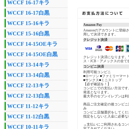
WCCF 16-17キラ
WCCF 16-17白黒
WCCF 15-16キラ
Amazon Pay
Amazonのアカウントに登
WCCF 15-16白黒
用して決済できます。
クレジット決済
WCCF 14-15OEキラ
WCCF 14-15OE白黒
クレジット決済になります。V
ス・JCB・アメックスの全て
WCCF 13-14キラ
コンビニ決済
利用可能コンビニ
WCCF 13-14白黒
■ローソン ■ファミリーマート
■サンクス■ミニストップ
【必ず確認を！】
WCCF 12-13キラ
コンビニでの支払い方法です
発送となります。
WCCF 12-13白黒
最大手のセブンイレブンは利
商品ご注文確定の後コンビニ
WCCF 11-12キラ
み
コンビニ店舗選択をしてくだ
WCCF 11-12白黒
指定をしないと入金に必要な
→支払いにご利用されるコン
WCCF 10-11キラ
完了させてください。