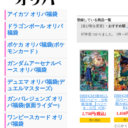
アイカツ オリパ福袋
登録している商品一覧
ドラゴンボール オリパ
[並び順を変更]
・おすすめ順
福袋
67件見つかりました。 1件～67
ポケカ オリパ福袋(ポケ
モンカード )
ガンダムアーセナルベ
ース オリパ福袋
デュエマ オリパ福袋(デ
ュエルマスターズ)
DBH)GM
DBH)GM3弾/HG3-
ガンバレジェンズ オリ
55/ウ
SEC/ベビー：少年
期/かめ
体/合体 【べジー
パ福袋(仮面ライダー)
R)
タ：GT】 (UR)
1,45
2,750円(税込)
ワンピースカード オリ
売
売り切れ
パ福袋
とにかく