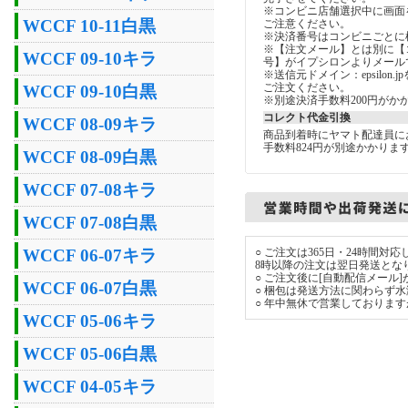
※コンビニ店舗選択中に画面
WCCF 10-11白黒
ご注意ください。
※決済番号はコンビニごとに
※【注文メール】とは別に【
WCCF 09-10キラ
号】がイプシロンよりメール
※送信元ドメイン：epsilon
ご注文ください。
WCCF 09-10白黒
※別途決済手数料200円がか
コレクト代金引換
WCCF 08-09キラ
商品到着時にヤマト配達員に
手数料824円が別途かかりま
WCCF 08-09白黒
WCCF 07-08キラ
WCCF 07-08白黒
WCCF 06-07キラ
○ ご注文は365日・24時間
8時以降の注文は翌日発送とな
○ ご注文後に[自動配信メール
WCCF 06-07白黒
○ 梱包は発送方法に関わらず
○ 年中無休で営業しておりま
WCCF 05-06キラ
WCCF 05-06白黒
WCCF 04-05キラ