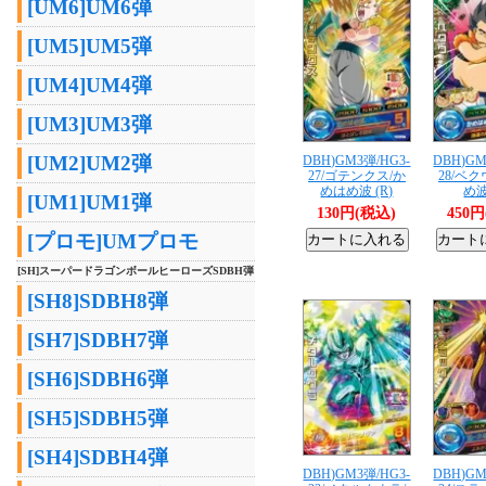
[UM6]UM6弾
[UM5]UM5弾
[UM4]UM4弾
[UM3]UM3弾
[UM2]UM2弾
DBH)GM3弾/HG3-
DBH)GM
27/ゴテンクス/か
28/ベ
めはめ波 (R)
め波
[UM1]UM1弾
130円(税込)
450
[プロモ]UMプロモ
[SH]スーパードラゴンボールヒーローズSDBH弾
[SH8]SDBH8弾
[SH7]SDBH7弾
[SH6]SDBH6弾
[SH5]SDBH5弾
[SH4]SDBH4弾
DBH)GM3弾/HG3-
DBH)GM