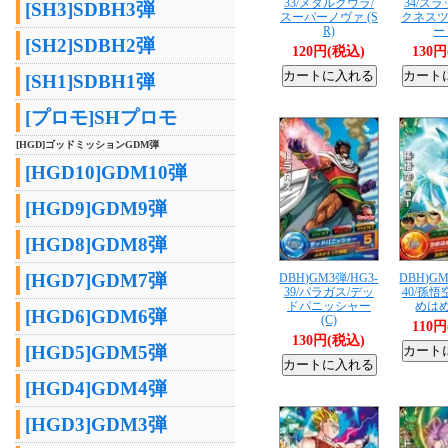
33/メタルクウラ/
34/ス
[SH3]SDBH3弾
スーパーノヴァ (S
クネス
R)
ー 
[SH2]SDBH2弾
120円(税込)
130
[SH1]SDBH1弾
[プロモ]SHプロモ
[HGD]ゴッドミッションGDM弾
[HGD10]GDM10弾
[HGD9]GDM9弾
[HGD8]GDM8弾
[HGD7]GDM7弾
DBH)GM3弾/HG3-
DBH)GM
39/パラガス/デッ
40/孫悟
ドパニッシャー
めはめ
[HGD6]GDM6弾
(C)
110
130円(税込)
[HGD5]GDM5弾
[HGD4]GDM4弾
[HGD3]GDM3弾