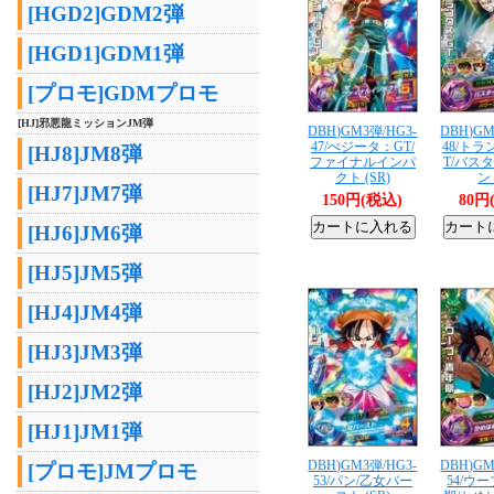
[HGD2]GDM2弾
[HGD1]GDM1弾
[プロモ]GDMプロモ
[HJ]邪悪龍ミッションJM弾
DBH)GM3弾/HG3-
DBH)GM
47/べジータ：GT/
48/ト
[HJ8]JM8弾
ファイナルインパ
T/バス
クト (SR)
ン 
[HJ7]JM7弾
150円(税込)
80円
[HJ6]JM6弾
[HJ5]JM5弾
[HJ4]JM4弾
[HJ3]JM3弾
[HJ2]JM2弾
[HJ1]JM1弾
DBH)GM3弾/HG3-
DBH)GM
[プロモ]JMプロモ
53/パン/乙女バー
54/ウ