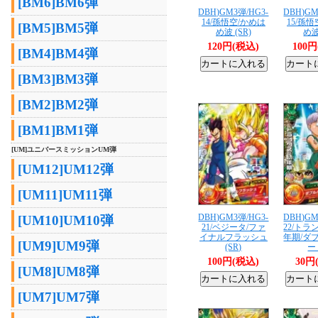
[BM6]BM6弾
DBH)GM3弾/HG3-
DBH)GM
14/孫悟空/かめは
15/孫
[BM5]BM5弾
め波 (SR)
め波
120円(税込)
100
[BM4]BM4弾
[BM3]BM3弾
[BM2]BM2弾
[BM1]BM1弾
[UM]ユニバースミッションUM弾
[UM12]UM12弾
[UM11]UM11弾
DBH)GM3弾/HG3-
DBH)GM
[UM10]UM10弾
21/ベジータ/ファ
22/ト
イナルフラッシュ
年期/ダ
[UM9]UM9弾
(SR)
ー 
100円(税込)
30円
[UM8]UM8弾
[UM7]UM7弾