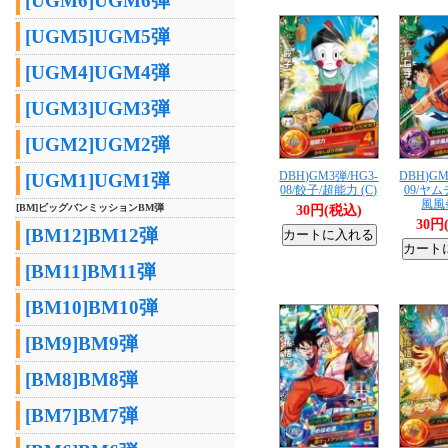
[UGM6]UGM6弾
[UGM5]UGM5弾
[UGM4]UGM4弾
[UGM3]UGM3弾
[UGM2]UGM2弾
DBH)GM3弾/HG3-
DBH)GM
[UGM1]UGM1弾
08/餃子/超能力 (C)
09/ヤ
風風拳
[BM]ビッグバンミッションBM弾
30円(税込)
30円
[BM12]BM12弾
[BM11]BM11弾
[BM10]BM10弾
[BM9]BM9弾
[BM8]BM8弾
[BM7]BM7弾