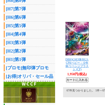
[H8]第8弾
[H7]第7弾
[H6]第6弾
[H5]第5弾
[H4]第4弾
[H3]第3弾
[H2]第2弾
[H1]第1弾
DBH)GM3弾/HG3-
CP8/ベビー：少年
体/リベンジブラス
[プロモ]無印弾プロモ
ト (CP)
1,950円(税込)
[お得]オリパ・セール品
67件見つかりました。 1件～67