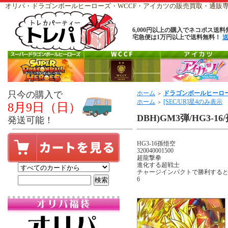
オリパ・ドラゴンボールヒーローズ・WCCF・アイカツの販売買取・通
6,000円以上の購入でネコポス送料
宅急便は1万円以上で送料無料！
只今の購入で
ホーム
ドラゴンボールヒーロ
＞
ホーム
[SEC/UR]星4のみ表示
＞
8月9日（日）
DBH)GM3弾/HG3-1
発送可能！
HG3-16孫悟空
320040001500
超龍撃拳
進化する超戦士
チャージインパクトで勝利する
6