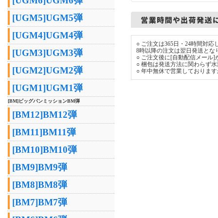
[UGM6]UGM6弾
[UGM5]UGM5弾
[UGM4]UGM4弾
○ ご注文は365日・24時間
8時以降の注文は翌日発送とな
[UGM3]UGM3弾
○ ご注文後に[自動配信メール
○ 梱包は発送方法に関わらず
[UGM2]UGM2弾
○ 年中無休で営業しておりま
[UGM1]UGM1弾
[BM]ビッグバンミッションBM弾
[BM12]BM12弾
[BM11]BM11弾
[BM10]BM10弾
[BM9]BM9弾
[BM8]BM8弾
[BM7]BM7弾