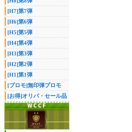
[H8]第8弾
[H7]第7弾
[H6]第6弾
[H5]第5弾
[H4]第4弾
[H3]第3弾
[H2]第2弾
[H1]第1弾
[プロモ]無印弾プロモ
[お得]オリパ・セール品