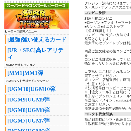
クレジット決済になります。V
ス・JCB・アメックスの全て
コンビニ決済
利用可能コンビニ
■ローソン ■ファミリーマート
■サンクス■ミニストップ
【必ず確認を！】
ヒーローズ抜粋メニュー
コンビニでの支払い方法です
[最強]強い使えるカード
発送となります。
最大手のセブンイレブンは利
[UR・SEC]高レアリテ
商品ご注文確定の後コンビニ
み
ィ
コンビニ店舗選択をしてくだ
指定をしないと入金に必要な
[MM]メテオミッション
→支払いにご利用されるコン
[MM1]MM1弾
完了させてください。
※コンビニ店舗選択中に画面
[UGM]ウルトラゴッドミッション
ご注意ください。
[UGM10]UGM10弾
※決済番号はコンビニごとに
※【注文メール】とは別に【
号】がイプシロンよりメール
[UGM9]UGM9弾
※送信元ドメイン：epsilon
ご注文ください。
※別途決済手数料200円がか
[UGM8]UGM8弾
コレクト代金引換
[UGM7]UGM7弾
商品到着時にヤマト配達員に
手数料824円が別途かかりま